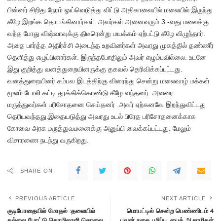
பின்னர் சிறிது நேரம் ஓய்வெடுத்து விட்டு அதிகாலையில் மலையில் இருந்து
கீழே இறங்க தொடங்கினார்கள். அவர்கள் அனைவரும் 3 -வது மலைக்கு
வந்த போது விஷ்வாவுக்கு திடீரென்று மயக்கம் ஏற்பட்டு கீழே விழுந்தார்.
அதை பார்த்த அதிர்ச்சி அடைந்த உறவினர்கள் அவரது முகத்தில் தண்ணீர்
தெளித்து எழுப்பினார்கள். இருந்தபோதிலும் அவர் எழும்பவில்லை. உடனே
இது குறித்து வனத்துறையினருக்கு தகவல் தெரிவிக்கப்பட்டது.
வனத்துறையினர் சம்பவ இடத்திற்கு விரைந்து சென்று மலைவாழ் மக்கள்
மூலம் டோலி கட்டி தூக்கிக்கொண்டு கீழே வந்தனர். அவரை
மருத்துவர்கள் பரிசோதனை செய்தனர் .அவர் ஏற்கனவே இறந்துவிட்டது
தெரியவந்தது.இதையடுத்து அவரது உடல் பிரேத பரிசோதனைக்காக
கோவை அரசு மருத்துவமனைக்கு அனுப்பி வைக்கப்பட்டது. மேலும்
விசாரணை நடந்து வருகிறது.
SHARE ON
PREVIOUS ARTICLE
NEXT ARTICLE
குடிபோதையில் மோதல் :தலையில்
மொபட்டில் சென்ற பெண்ணிடம் 4
கல்லை போட்டு தொழிலாளி கொலை
பவுன் நகை பறிப்பு. பைக் ஆசாமிகள்