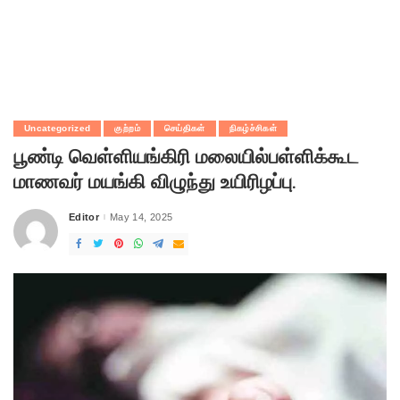
Uncategorized
குற்றம்
செய்திகள்
நிகழ்ச்சிகள்
பூண்டி வெள்ளியங்கிரி மலையில்பள்ளிக்கூட
மாணவர் மயங்கி விழுந்து உயிரிழப்பு.
Editor
May 14, 2025
Posted
by