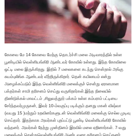
கோவை மே 14 கோவை மேற்கு தொடர்ச்சி மலை அடிவாரத்தில் உள்ள
பூண்டியில் வெள்ளியங்கிரி ஆண்டவர் கோவில் உள்ளது. இந்த கோவிலை
ஒட்டி மலை இருக்கிறது. இதில் 7 மலைகளை கடந்து சென்றால் அங்கு
சுயம்புலிங்க ஆண்டவர் வீற்றிருக்கிறார். தென் கயிலாயம் என்று
அழைக்கப்படும் இந்த வெள்ளிங்கிரி மலைக்குச் சென்று ஏராளமான
பக்தர்கள் சாமி தரிசனம் செய்து வருகிறார்கள்.இந்த நிலையில்
திண்டுக்கல் மாவட்டம் ,சிலுவத்தூர் பக்கம் உள்ள கம்பராம் பட்டியை
சேர்ந்தவர்முருகன், இவர் 10-ம்வகுப்பு படிக்கும்.தனது மகன் விஷ்வா
(வயது 15 )மற்றும் உறவினர்களுடன் வெள்ளிங்கிரி மலைக்கு செல்ல முடிவு
செய்தார். இதற்காக அவர்கள் புறப்பட்டு பூண்டி வெள்ளியங்கிரி கோவில்
வந்தனர். அவர்கள் நேற்று முன்தினம் இரவில் மலை ஏறினார்கள். 7-வது
மலைக்குச் சென்றுவெள்ளியங்கிரி ஆண்டவரை தரிசனம் செய்தனர்.