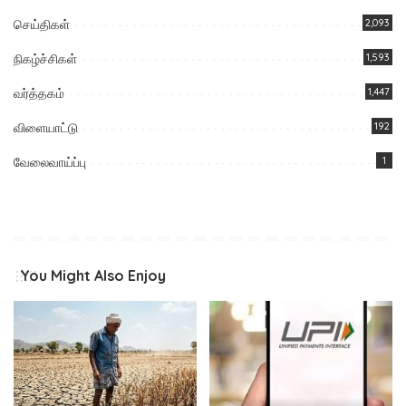
செய்திகள்
2,093
நிகழ்ச்சிகள்
1,593
வர்த்தகம்
1,447
விளையாட்டு
192
வேலைவாய்ப்பு
1
You Might Also Enjoy