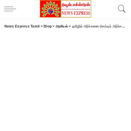
News Express Tamil
>
Blog
>
அரசியல்
>
தமிழில் அர்ச்சனை செய்யும் அர்ச்சகர்களுக்கு 60 % பங்கு தொகை- அமைச்சர் சேகர்பாபு வெளியிட்ட மகிழ்ச்சி செய்தி .!!