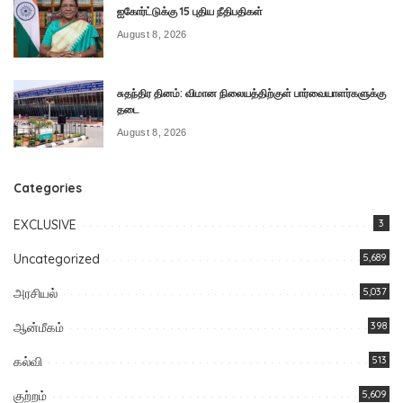
ஐகோர்ட்டுக்கு 15 புதிய நீதிபதிகள்
August 8, 2026
சுதந்திர தினம்: விமான நிலையத்திற்குள் பார்வையாளர்களுக்கு
தடை
August 8, 2026
Categories
EXCLUSIVE
3
Uncategorized
5,689
அரசியல்
5,037
ஆன்மீகம்
398
கல்வி
513
குற்றம்
5,609