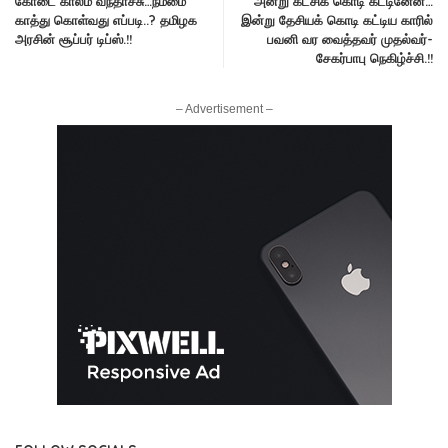
கோடை காலம் வந்தாச்சு…நம்மை
அன்று கட்சிக் கொடி கட்டினேன்…
காத்து கொள்வது எப்படி..? தமிழக
இன்று தேசியக் கொடி கட்டிய காரில்
அரசின் சூப்பர் டிப்ஸ்.!!
பவனி வர வைத்தவர் முதல்வர்-
சேகர்பாபு நெகிழ்ச்சி.!!
– Advertisement –