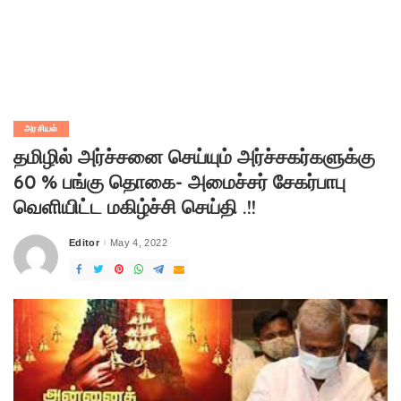
அரசியல்
தமிழில் அர்ச்சனை செய்யும் அர்ச்சகர்களுக்கு
60 % பங்கு தொகை- அமைச்சர் சேகர்பாபு
வெளியிட்ட மகிழ்ச்சி செய்தி .!!
Editor
May 4, 2022
Posted
by