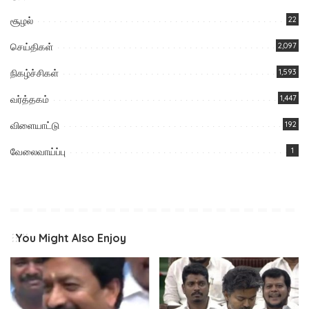
சூழல்
22
செய்திகள்
2,097
நிகழ்ச்சிகள்
1,593
வர்த்தகம்
1,447
விளையாட்டு
192
வேலைவாய்ப்பு
1
You Might Also Enjoy