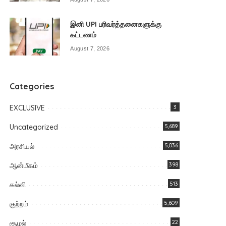
இனி UPI பரிவர்த்தனைகளுக்கு
கட்டணம்
August 7, 2026
Categories
EXCLUSIVE
3
Uncategorized
5,689
அரசியல்
5,036
ஆன்மீகம்
398
கல்வி
513
குற்றம்
5,609
சூழல்
22