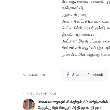
விளக்கு, கரண்டி, தண்ணீர் குழ
கால்குலேட்டர்.
குலுக்கல் முறை
கேமரா, கேரட், கிரிகெட் ஸ்டம்ப், 
பெட்டி, மிக்சி, பிரஷர் குக்க
இடம்பெற்று உள்ளன.
வேட்பாளர் இறுதி பட்டியல் வெ
சின்னங்கள் ஒதுக்கப்படும், ஒ
முறையில் அவர்களுக்கு சின்னம
Share on Facebook
SHARE ON
PREVIOUS ARTICLE
கோவை மாநகராட்சி தேர்தல் 69 வார்டுகளில்
நேருக்கு நேர் மோதும் அ.தி.மு.க. தி.மு.க