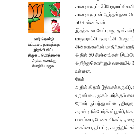
சாவடிகளும், 33பேரூராட்சிகள
சாவடிகளுடன் தேர்தல் நடைபெ
50 சின்னங்கள்
இதற்கான வேட்புமனு தாக்கல்
மாநகராட்சி, நகராட்சி, பேரூரா
ஊர் ரெண்டு
பட்டால்… தங்கத்தை
சின்னங்களின் மாதிரிகள் மா
இறக்கி விட்ட
அதில் 50 சின்னங்கள் இடம்ப
திமுக… மொத்தமாக
அள்ள கணக்கு
அறிந்துகொள்ளும் வகையில் க
போடும் பாஜக…
உள்ளன.
கேக்
அதில் கிதார் (இசைக்கருவி), 
உருண்டை, முகம் பார்க்கும் கண்
ரோலர், பூப்பந்து மட்டை, திரு
கரண்டி (ஸ்போர்க் ஸ்பூன்), கொ
பணப்பை, மேசை விளக்கு, ஊத
கைப்பை, தீப்பட்டி, கழுத்தில