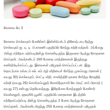
கோவை மே 3
கோவை செல்வபுரம் போலீஸ்சப் இன்ஸ்பெக்டர் தினேஷ் பாபு நேற்று
செல்வபுரம் ஐ. யு. டி. பி.காலனி பகுதியில் ரோந்து சுற்றி வந்தார். அப்போது
அங்கு சந்தேக படும்படிநின்று கொண்டிருந்த இருவரை பிடித்து சோதனை
செய்தார். அவர்களிடம் 160 போதை மாத்திரைகள் இருந்தது
கண்டுபிடிக்கப்பட்டது. இவைகள் பறிமுதல் செய்யப்பட்டன. இது
தொடர்பாக உக்கடம் எல். எம்.ஆர் வீதியைச் சேர்ந்த முகம்மது அனாஸ் (
வயது 30) செல்வபுரம், செட்டி வீதி, சாவித்திரி நகரை சேர்ந்த ரோஹித்
வர்ஷி (வயது 26) சொக்கம்புதூர் கோவிந்தசாமி லே அவுட் ராம் பிரசாத் (
வயது 27) என்பது தெரியவந்தது. இதேபோல போத்தனூர் போலீசார்
வெள்ளலூர், ஹவுசிங் யூனிட் பகுதியில் மறைவான இடத்தில்
சந்தேகப்படும்படி நின்று கொண்டிருந்த 2 பேரை பிடித்து சோதனை
செய்தனர். அவர்களிடமிருந்து 255 போதை மாத்திரைகள் பறிமுதல்