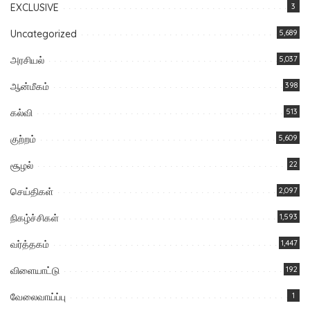
EXCLUSIVE
3
Uncategorized
5,689
அரசியல்
5,037
ஆன்மீகம்
398
கல்வி
513
குற்றம்
5,609
சூழல்
22
செய்திகள்
2,097
நிகழ்ச்சிகள்
1,593
வர்த்தகம்
1,447
விளையாட்டு
192
வேலைவாய்ப்பு
1