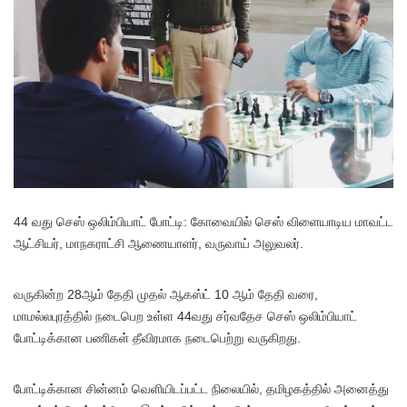
44 வது செஸ் ஒலிம்பியாட் போட்டி: கோவையில் செஸ் விளையாடிய மாவட்ட
ஆட்சியர், மாநகராட்சி ஆணையாளர், வருவாய் அலுவலர்.
வருகின்ற 28ஆம் தேதி முதல் ஆகஸ்ட் 10 ஆம் தேதி வரை,
மாமல்லபுரத்தில் நடைபெற உள்ள 44வது சர்வதேச செஸ் ஒலிம்பியாட்
போட்டிக்கான பணிகள் தீவிரமாக நடைபெற்று வருகிறது.
போட்டிக்கான சின்னம் வெளியிடப்பட்ட நிலையில், தமிழகத்தில் அனைத்து