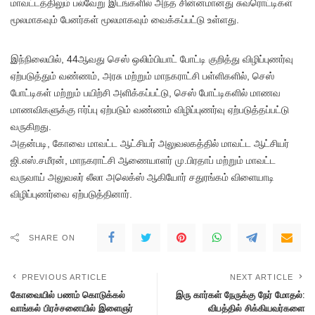
மாவட்டத்திலும் பல்வேறு இடங்களில் அந்த சின்னமானது சுவரொட்டிகள்
மூலமாகவும் பேனர்கள் மூலமாகவும் வைக்கப்பட்டு உள்ளது.
இந்நிலையில், 44ஆவது செஸ் ஒலிம்பியாட் போட்டி குறித்து விழிப்புணர்வு
ஏற்படுத்தும் வண்ணம், அரசு மற்றும் மாநகராட்சி பள்ளிகளில், செஸ்
போட்டிகள் மற்றும் பயிற்சி அளிக்கப்பட்டு, செஸ் போட்டிகளில் மாணவ
மாணவிகளுக்கு ஈர்ப்பு ஏற்படும் வண்ணம் விழிப்புணர்வு ஏற்படுத்தப்பட்டு
வருகிறது.
அதன்படி, கோவை மாவட்ட ஆட்சியர் அலுவலகத்தில் மாவட்ட ஆட்சியர்
ஜி.எஸ்.சமீரன், மாநகராட்சி ஆணையாளர் மு.பிரதாப் மற்றும் மாவட்ட
வருவாய் அலுவலர் லீலா அலெக்ஸ் ஆகியோர் சதுரங்கம் விளையாடி
விழிப்புணர்வை ஏற்படுத்தினார்.
SHARE ON
PREVIOUS ARTICLE
NEXT ARTICLE
கோவையில் பணம் கொடுக்கல்
இரு கார்கள் நேருக்கு நேர் மோதல்:
வாங்கல் பிரச்சனையில் இளைஞர்
விபத்தில் சிக்கியவர்களை