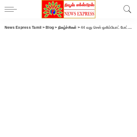
News Express Tamil
>
Blog
>
நிகழ்ச்சிகள்
>
44 வது செஸ் ஒலிம்பியாட் போட்டி: கோவையில் செஸ் விளையாடிய மாவட்ட ஆட்சியர், மாநகராட்சி ஆணையாளர், வருவாய் அலுவலர்