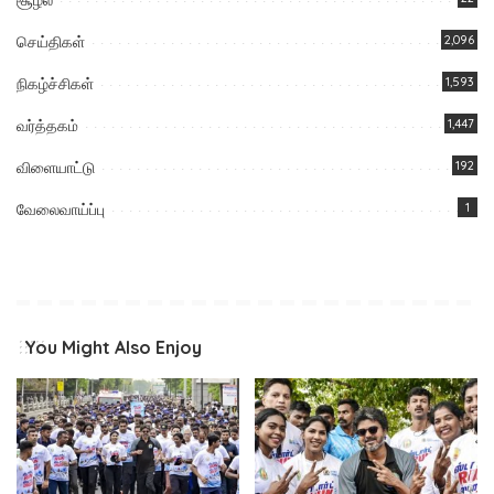
செய்திகள்
2,096
நிகழ்ச்சிகள்
1,593
வர்த்தகம்
1,447
விளையாட்டு
192
வேலைவாய்ப்பு
1
You Might Also Enjoy