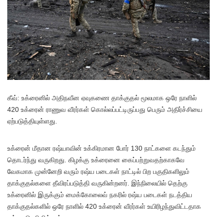
கீவ்: உக்ரைனில் அதிநவீன ஏவுகணை தாக்குதல் மூலமாக ஒரே நாளில்
420 உக்ரைன் ராணுவ வீரர்கள் கொல்லப்பட்டிருப்பது பெரும் அதிர்ச்சியை
ஏற்படுத்தியுள்ளது.
உக்ரைன் மீதான ரஷ்யாவின் உக்கிரமான போர் 130 நாட்களை கடந்தும்
தொடர்ந்து வருகிறது. கிழக்கு உக்ரைனை கைப்பற்றுவதற்காகவே
வேகமாக முன்னேறி வரும் ரஷ்ய படைகள் நாட்டில் பிற பகுதிகளிலும்
தாக்குதல்களை தீவிரப்படுத்தி வருகின்றனர். இந்நிலையில் தெற்கு
உக்ரைனில் இருக்கும் மைக்கோலைவ் நகரில் ரஷ்ய படைகள் நடத்திய
தாக்குதல்களில் ஒரே நாளில் 420 உக்ரைன் வீரர்கள் உயிரிழந்துவிட்டதாக