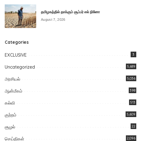
தமிழகத்தில் தாக்கும் சூப்பர் எல் நினோ
August 7, 2026
Categories
EXCLUSIVE
3
Uncategorized
5,689
அரசியல்
5,036
ஆன்மீகம்
398
கல்வி
513
குற்றம்
5,609
சூழல்
22
செய்திகள்
2,096