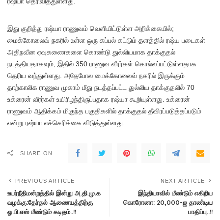
ரஷ்யா தெரிவித்துள்ளது.
இது குறித்து ரஷ்யா ராணுவம் வெளியிட்டுள்ள அறிக்கையில்;
மைக்கோலைவ் நகரில் உள்ள ஒரு கப்பல் கட்டும் தளத்தில் ரஷ்ய படைகள்
அதிநவீன ஏவுகணைகளை கொண்டு துல்லியமாக தாக்குதல்
நடத்தியதாகவும், இதில் 350 ராணுவ வீரர்கள் கொல்லப்பட்டுள்ளதாக
தெரிய வந்துள்ளது. அதேபோல மைக்கோலைவ் நகரில் இருக்கும்
தாற்காலிக ராணுவ முகாம் மீது நடத்தப்பட்ட துல்லிய தாக்குதலில் 70
உக்ரைன் வீரர்கள் உயிரிழந்திருப்பதாக ரஷ்யா கூறியுள்ளது. உக்ரைன்
ராணுவம் ஆதிக்கம் மிகுந்த பகுதிகளில் தாக்குதல் தீவிரப்படுத்தப்படும்
என்று ரஷ்யா எச்செரிக்கை விடுத்துள்ளது.
SHARE ON
PREVIOUS ARTICLE
NEXT ARTICLE
உயர்நீதிமன்றத்தில் இன்று அ.தி.மு.க
இந்தியாவில் மீண்டும் எகிறிய
வழக்கு:தேர்தல் ஆணையத்திற்கு
கொரோனா: 20,000-ஐ தாண்டிய
ஓ.பி.எஸ் மீண்டும் கடிதம்..!!
பாதிப்பு..!!