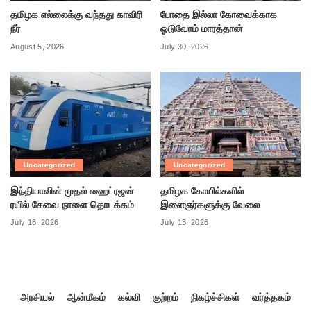
தமிழக எல்லைக்கு வந்தது காவிரி
போதை இல்லா கோவைக்காக
நீர்
ஓடுவோம் மாரத்தான்
August 5, 2026
July 30, 2026
Uncategorized
Uncategorized
இந்தியாவின் முதல் ஹைட்ரஜன்
தமிழக கோயில்களில்
ரயில் சேவை நாளை தொடக்கம்
இளைஞர்களுக்கு வேலை
July 16, 2026
July 13, 2026
அரசியல்
ஆன்மீகம்
கல்வி
குற்றம்
நிகழ்ச்சிகள்
வர்த்தகம்