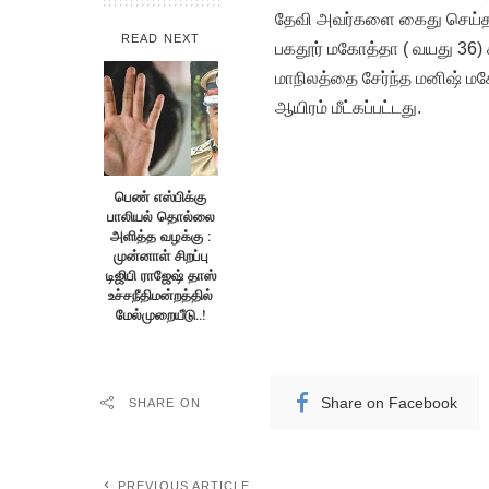
தேவி அவர்களை கைது செய்தார
READ NEXT
பகதூர் மகோத்தா ( வயது 36) 
மாநிலத்தை சேர்ந்த மனிஷ் மக
ஆயிரம் மீட்கப்பட்டது.
பெண் எஸ்பிக்கு
பாலியல் தொல்லை
அளித்த வழக்கு :
முன்னாள் சிறப்பு
டிஜிபி ராஜேஷ் தாஸ்
உச்சநீதிமன்றத்தில்
மேல்முறையீடு..!
Share on Facebook
SHARE ON
PREVIOUS ARTICLE