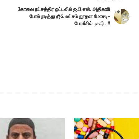
கோவை நட்சத்திர ஓட்டலில் ஐ.பி.எஸ். அதிகாரி
2
போல் நடித்து ௹6. லட்சம் நூதன மோசடி-
போலீசில் புகார் ..!!