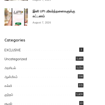
இனி UPI பரிவர்த்தனைகளுக்கு
கட்டணம்
August 7, 2026
Categories
EXCLUSIVE
3
Uncategorized
5,689
அரசியல்
5,036
ஆன்மீகம்
398
கல்வி
513
குற்றம்
5,609
சூழல்
22