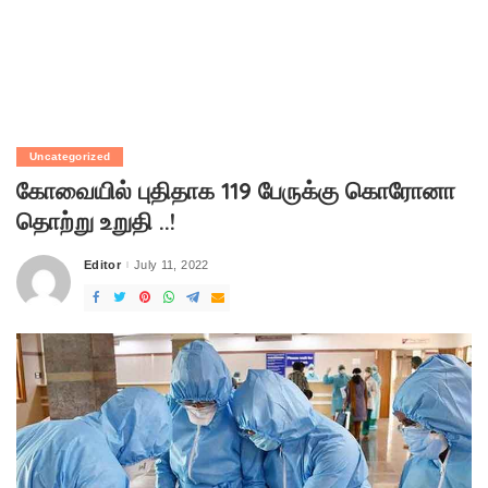
Uncategorized
கோவையில் புதிதாக 119 பேருக்கு கொரோனா
தொற்று உறுதி ..!
Editor
July 11, 2022
Posted
by