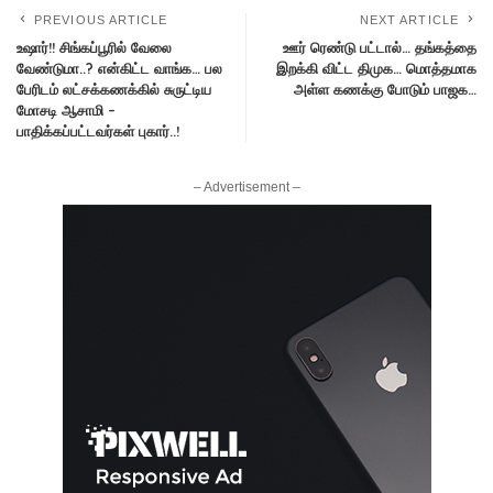
PREVIOUS ARTICLE
NEXT ARTICLE
உஷார்!! சிங்கப்பூரில் வேலை
ஊர் ரெண்டு பட்டால்… தங்கத்தை
வேண்டுமா..? என்கிட்ட வாங்க… பல
இறக்கி விட்ட திமுக… மொத்தமாக
பேரிடம் லட்சக்கணக்கில் சுருட்டிய
அள்ள கணக்கு போடும் பாஜக…
மோசடி ஆசாமி –
பாதிக்கப்பட்டவர்கள் புகார்..!
– Advertisement –