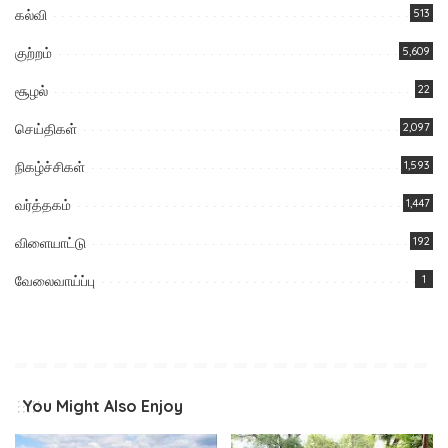
கல்வி
513
குற்றம்
5,609
சூழல்
22
செய்திகள்
2,097
நிகழ்ச்சிகள்
1,593
வர்த்தகம்
1,447
விளையாட்டு
192
வேலைவாய்ப்பு
1
You Might Also Enjoy