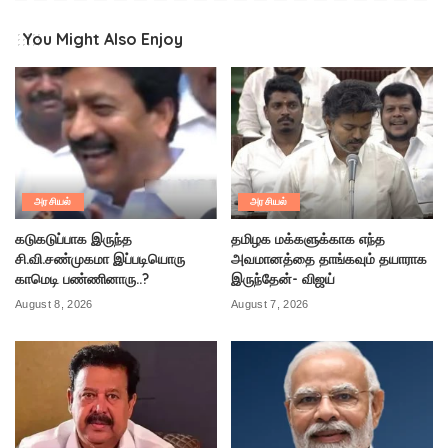
You Might Also Enjoy
அரசியல்
அரசியல்
கடுகடுப்பாக இருந்த
தமிழக மக்களுக்காக எந்த
சி.வி.சண்முகமா இப்படியொரு
அவமானத்தை தாங்கவும் தயாராக
காமெடி பண்ணினாரு..?
இருந்தேன்- விஜய்
August 8, 2026
August 7, 2026