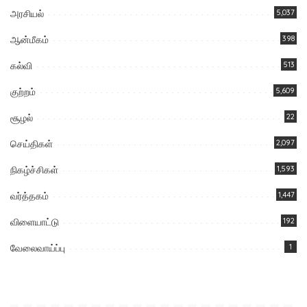
அரசியல்
5,037
ஆன்மீகம்
398
கல்வி
513
குற்றம்
5,609
சூழல்
22
செய்திகள்
2,097
நிகழ்ச்சிகள்
1,593
வர்த்தகம்
1,447
விளையாட்டு
192
வேலைவாய்ப்பு
1