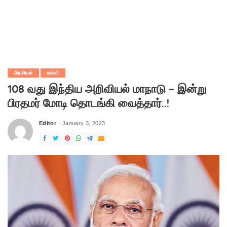
அரசியல்
கல்வி
108 வது இந்திய அறிவியல் மாநாடு – இன்று
பிரதமர் மோடி தொடங்கி வைத்தார்..!
Editor
January 3, 2023
Posted
by