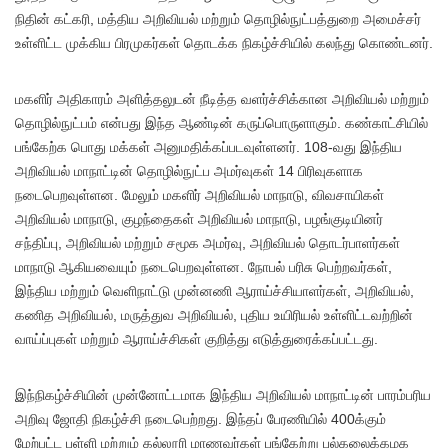
நிதின் கட்கரி, மத்திய அறிவியல் மற்றும் தொழில்நுட்பத்துறை அமைச்சர்
உள்ளிட்ட முக்கிய பிரமுகர்கள் தொடக்க நிகழ்ச்சியில் கலந்து கொண்டனர்.
மகளிர் அதிகாரம் அளித்தலுடன் நீடித்த வளர்ச்சிக்கான அறிவியல் மற்றும்
தொழில்நுட்பம் என்பது இந்த ஆண்டின் கருப்பொருளாகும். கண்காட்சியில்
பங்கேற்க பொது மக்கள் அனுமதிக்கப்படவுள்ளனர். 108-வது இந்திய
அறிவியல் மாநாட்டின் தொழில்நுட்ப அமர்வுகள் 14 பிரிவுகளாக
நடைபெறவுள்ளன. மேலும் மகளிர் அறிவியல் மாநாடு, விவசாயிகள்
அறிவியல் மாநாடு, குழந்தைகள் அறிவியல் மாநாடு, பழங்குடியினர்
சந்திப்பு, அறிவியல் மற்றும் சமூக அமர்வு, அறிவியல் தொடர்பாளர்கள்
மாநாடு ஆகியவையும் நடைபெறவுள்ளன. நோபல் பரிசு பெற்றவர்கள்,
இந்திய மற்றும் வெளிநாட்டு முன்னணி ஆராய்ச்சியாளர்கள், அறிவியல்,
கணித அறிவியல், மருத்துவ அறிவியல், புதிய உயிரியல் உள்ளிட்டவற்றின்
வாய்ப்புகள் மற்றும் ஆராய்ச்சிகள் குறித்து எடுத்துரைக்கப்பட்டது.
இந்நிகழ்ச்சியின் முன்னோட்டமாக இந்திய அறிவியல் மாநாட்டின் பாரம்பரிய
அறிவு ஜோதி நிகழ்ச்சி நடைபெற்றது. இந்தப் பேரணியில் 400க்கும்
மேற்பட்ட பள்ளி மற்றும் கல்லூரி மாணவர்கள் பங்கேற்று பல்கலைக்கழக