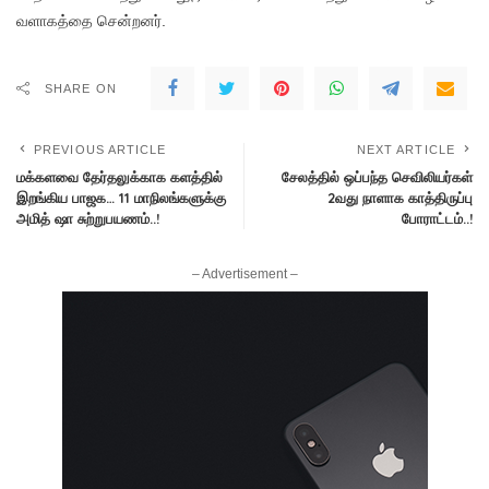
வளாகத்தை சென்றனர்.
SHARE ON
PREVIOUS ARTICLE
NEXT ARTICLE
மக்களவை தேர்தலுக்காக களத்தில்
சேலத்தில் ஒப்பந்த செவிலியர்கள்
இறங்கிய பாஜக… 11 மாநிலங்களுக்கு
2வது நாளாக காத்திருப்பு
அமித் ஷா சுற்றுபயணம்..!
போராட்டம்..!
– Advertisement –