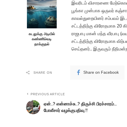
இவரிடம் விசாரணை மேற்கொண்ட 
பூங்கா முன்பாக ஒருவர் கஞ்ச
காவல்துறையினர் சம்பவம் இ
சட்டத்திற்கு விரோதமாக 20 க
ராஜபாபு மகன் மந்த வீரபாபு 
கடலுக்கு அடியில்
கண்ணிவெடி
சட்டத்திற்கு விரோதமாக விற்
தாக்குதல்
செய்தனர்.. இருவரும் நீதிமன்ற
Share on Facebook
SHARE ON
PREVIOUS ARTICLE
ஏன்..? என்னாச்சு..? திருச்சி பிரச்சாரம்…
போலீசார் வழக்குபதிவு.!!