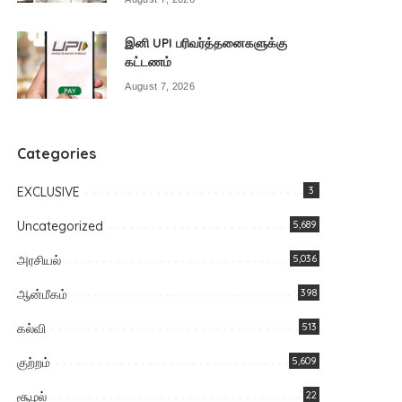
இனி UPI பரிவர்த்தனைகளுக்கு
கட்டணம்
August 7, 2026
Categories
EXCLUSIVE
3
Uncategorized
5,689
அரசியல்
5,036
ஆன்மீகம்
398
கல்வி
513
குற்றம்
5,609
சூழல்
22