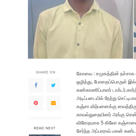
SHARE ON
கோவை : சமூகத்தின் நச்சாக வ
ஒழித்து, போதைப்பொருள் இல
கண்காணிப்பாளர் டாக்டர்.கார்
அடிப்படையில் நேற்று செட்டிப
கஞ்சா விற்பனைக்கு வைத்திர
காவல்துறையினர் அங்கு சென்
விரோதமாக 5 கிலோ கஞ்சாவை 
READ NEXT
சேர்ந்த அப்பாராவ் மகன் கண