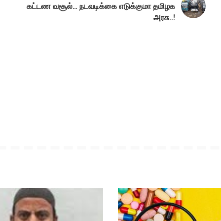
கட்டண வசூல்… நடவடிக்கை எடுக்குமா தமிழக
அரசு..!