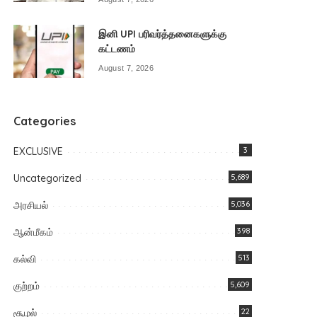
இனி UPI பரிவர்த்தனைகளுக்கு
கட்டணம்
August 7, 2026
Categories
EXCLUSIVE
3
Uncategorized
5,689
அரசியல்
5,036
ஆன்மீகம்
398
கல்வி
513
குற்றம்
5,609
சூழல்
22