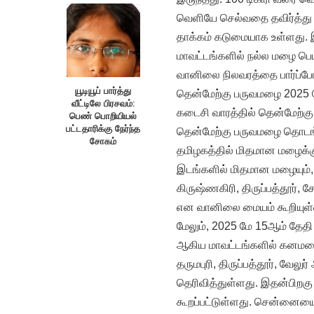
வெளியே செல்வதை தவிர்த்து வ
தாக்கம் கடுமையாக உள்ளது. இ
மாவட்டங்களில் நல்ல மழை பெய
வானிலை நிலவரத்தை பார்ப்போம
யூடியூப் பார்த்து
தென்மேற்கு பருவமழை 2025 
வீட்டிலே பிரசவம்:
கடைசி வாரத்தில் தென்மேற்கு
பெண் பொறியியல்
பட்டதாரிக்கு நேர்ந்த
தென்மேற்கு பருவமழை தொடங்
சோகம்
தமிழகத்தில் மிதமான மழைக்கு
இடங்களில் மிதமான மழையும், நீ
கிருஷ்ணகிரி, திருப்பத்தூர
என வானிலை மையம் கூறியுள்
மேலும், 2025 மே 15ஆம் தேதி ந
ஆகிய மாவட்டங்களில் கனமழை 
தருமபுரி, திருப்பத்தூர், வ
தெரிவித்துள்ளது. இதன்பிறக
கூறப்பட்டுள்ளது. சென்னை