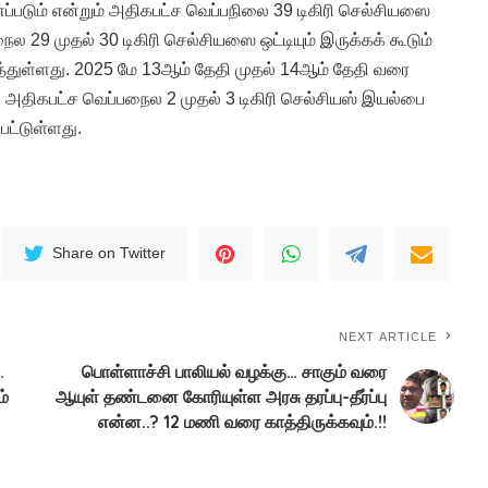
்படும் என்றும் அதிகபட்ச வெப்பநிலை 39 டிகிரி செல்சியஸை
நைல 29 முதல் 30 டிகிரி செல்சியஸை ஒட்டியும் இருக்கக் கூடும்
துள்ளது. 2025 மே 13ஆம் தேதி முதல் 14ஆம் தேதி வரை
் அதிகபட்ச வெப்பநைல 2 முதல் 3 டிகிரி செல்சியஸ் இயல்பை
பட்டுள்ளது.
Share on Twitter
NEXT ARTICLE
…
பொள்ளாச்சி பாலியல் வழக்கு… சாகும் வரை
ம்
ஆயுள் தண்டனை கோரியுள்ள அரசு தரப்பு-தீர்ப்பு
என்ன..? 12 மணி வரை காத்திருக்கவும்.!!