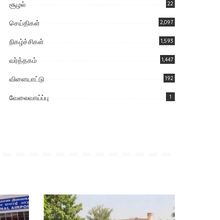
சூழல்
22
செய்திகள்
2,097
நிகழ்ச்சிகள்
1,593
வர்த்தகம்
1,447
விளையாட்டு
192
வேலைவாய்ப்பு
1