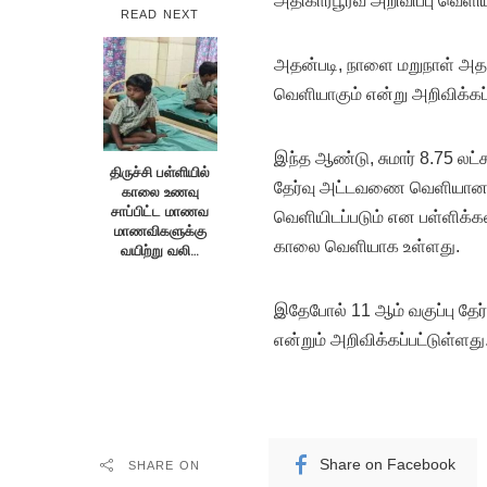
அதிகாரபூர்வ அறிவிப்பு வெளி
READ NEXT
அதன்படி, நாளை மறுநாள் அதாவ
வெளியாகும் என்று அறிவிக்கப்
இந்த ஆண்டு, சுமார் 8.75 லட்
திருச்சி பள்ளியில்
தேர்வு அட்டவணை வெளியானபோத
காலை உணவு
சாப்பிட்ட மாணவ
வெளியிடப்படும் என பள்ளிக்க
மாணவிகளுக்கு
காலை வெளியாக உள்ளது.
வயிற்று வலி…
இதேபோல் 11 ஆம் வகுப்பு தேர்
என்றும் அறிவிக்கப்பட்டுள்ளது
Share on Facebook
SHARE ON