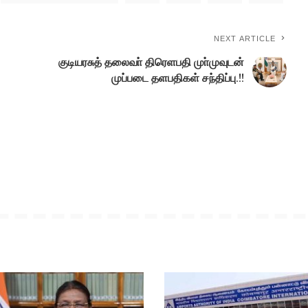
NEXT ARTICLE
குடியரசுத் தலைவா் திரெளபதி முா்முவுடன்
முப்படை தளபதிகள் சந்திப்பு.!!