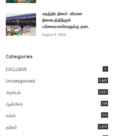
சுதந்திர தினம்: விமான
நிலையத்திற்குள்
பார்வையாளர்களுக்கு தடை
August 8, 2026
Categories
EXCLUSIVE
3
Uncategorized
5,689
அரசியல்
5,037
ஆன்மீகம்
398
கல்வி
513
குற்றம்
5,609