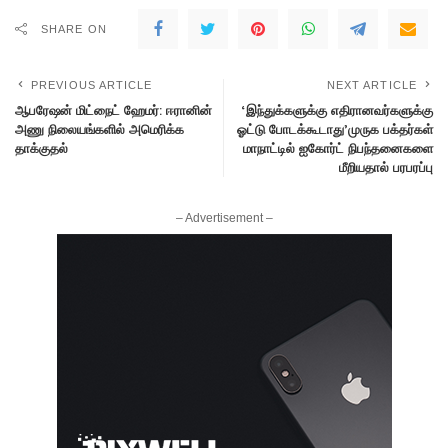
SHARE ON
PREVIOUS ARTICLE
NEXT ARTICLE
ஆபரேஷன் மிட்நைட் ஹேமர்: ஈரானின்
‘இந்துக்களுக்கு எதிரானவர்களுக்கு
அணு நிலையங்களில் அமெரிக்க
ஓட்டு போடக்கூடாது’முருக பக்தர்கள்
தாக்குதல்
மாநாட்டில் ஐகோர்ட் நிபந்தனைகளை
மீறியதால் பரபரப்பு
– Advertisement –