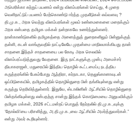
அமெரிக்கா சுற்றுப் பயணம் என்று விளம்பரங்கள் செய்து, 4 முறை
வெளிநாட்டுப் பயணம் மேற்கொண்டு ஈர்த்த முதலீடுகள் எவ்வளவு ?
தி.மு.க., அரசு வெற்று விளம்பரங்கள் மூலம் உண்மைகைளை மறைக்கும்
அரசு என்பதை தமிழக மக்கள் நன்றாகவே உணர்ந்துள்ளனர்.
நான்காண்டுகளில் தமிழகத்தை அனைத்துத் துறைகளிலும் பின்னுக்குத்
தள்ளி, கடன் வாங்குவதில் நாட்டிலேயே முதன்மை மாநிலமாக்கியது தான்
சாதனை.இந்தச் சாதனையை பல கோடி அரசு செலவில்
விளம்பரப்படுத்துவது வேதனை. இரு நாட்களுக்கு முன்பு அமைச்சர்
தியாகராஜன், மதுரையில் இந்திய தொழில் கூட்டமைப்பு நடத்திய
கருத்தரங்கில் பேசும்போது ஆந்திரா, கர்நாடகா, தெலுங்கானாவுடன்
ஒப்பிடுகையில், தமிழகத்தில் தொழில்துறை பின் தங்கியுள்ளது என்று
கருத்து தெரிவித்துள்ளார். இதுவே, ஸ்டாலினின் ஆட்சியில் தொழில்துறை
பின்தங்கியுள்ளது என்பதற்கு சான்று.இந்தக் கொடுமையை அனுபவிக்கும்
தமிழக மக்கள், 2026 சட்டமன்றப் பொதுத் தேர்தலில் தி.மு.க.,வுக்கு
‘தோல்வி’யை பரிசளித்து, அ.தி.மு.க.,வை ஆட்சியில் அமர்த்துவார்கள்.”
என்று அவர் கூறியுள்ளார்.