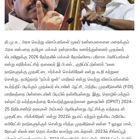
தி
.மு.க., அரசு வெற்று விளம்பரங்கள் மூலம் உண்மைகைளை மறைக்கும்
அரசு என்பதை தமிழக மக்கள் நன்றாகவே உணர்ந்துள்ளனர்.முதல்வர்
ஸ்டாலினுக்கு 2026 தேர்தலில் மக்கள் தோல்வியை பரிசாக அளிப்பார்கள்
என்று எதிர்க்கட்சித் தலைவர் இ.பி.எஸ்., குறிப்பிட்டுள்ளார்.”உலக
நாடுகளுக்கு முதலீட்டை ஈர்க்கச் செல்கிறேன் என்று கூறி சுற்றுலா
சென்று, தமிழ்நாடு “நம்பர் ஒன்” மாநிலம் என்று வெற்று விளம்பரங்களில்
உயர்த்திப் பிடிக்கும் முதல்வர் ஸ்டாலின் ஆட்சி, அந்நிய முதலீடுகளில் (FDI)
மாநிலத்தை பின்னடைவின் பிடியில் தள்ளியுள்ளது. இது, தொழில் மற்றும்
உள்நாட்டு வர்த்தகத்தை மேம்படுத்துவதற்கான துறையின் (DPIIT) 2024-
25 நிதியாண்டு தரவுகள் அம்பலம் ஆகியுள்ளது.ஆட்சிக்கு வந்தவுடன்
முதலீட்டை ஈர்க்கிறேன்’ என்று 2022ல் துபாய் மற்றும் ஐக்கிய அரேபிய
எமிரேட்ஸ் நாடுகளுக்குச் சென்று ஈர்த்த முதலீடுகள் என்ன ? லூலூ மால்,
நோபுள் ஸ்டீல் என தொடக்கமே ஏமாற்று மாடல்தான். 2023ல் சிங்கப்பூர்
மற்றும் ஜப்பான் நாடுகள், 2024 பிப்ரவரியில் ஸ்பெயின், 2024 செப்டம்பரில்