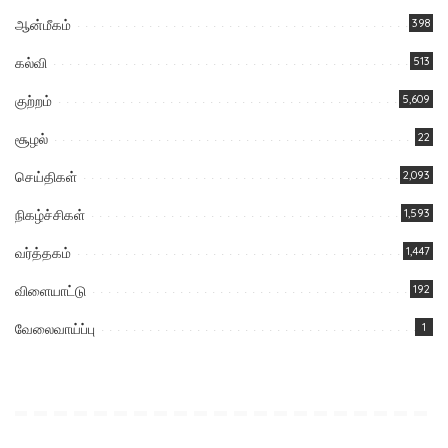
ஆன்மீகம்
398
கல்வி
513
குற்றம்
5,609
சூழல்
22
செய்திகள்
2,093
நிகழ்ச்சிகள்
1,593
வர்த்தகம்
1,447
விளையாட்டு
192
வேலைவாய்ப்பு
1