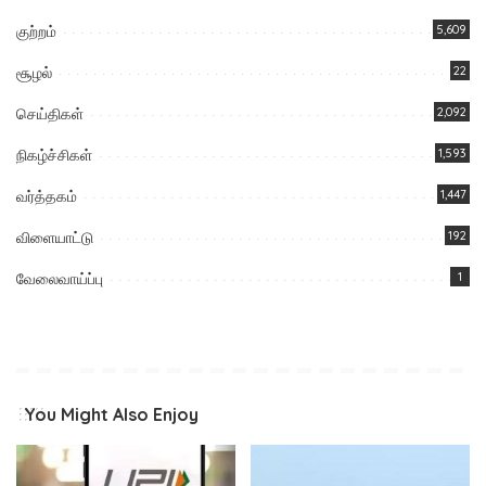
குற்றம்
5,609
சூழல்
22
செய்திகள்
2,092
நிகழ்ச்சிகள்
1,593
வர்த்தகம்
1,447
விளையாட்டு
192
வேலைவாய்ப்பு
1
You Might Also Enjoy