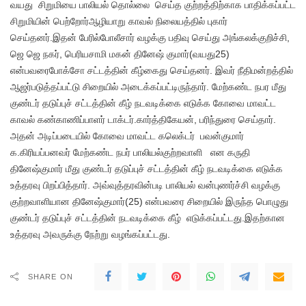
வயது சிறுமியை பாலியல் தொல்லை செய்த குற்றத்திற்காக பாதிக்கப்பட்ட
சிறுமியின் பெற்றோர்ஆழியாறு காவல் நிலையத்தில் புகார்
செய்தனர்.இதன் பேரில்போலீசார் வழக்கு பதிவு செய்து அங்கலக்குறிச்சி,
ஜெ ஜெ நகர், பெரியசாமி மகன் தினேஷ் குமார்(வயது25)
என்பவரைபோக்சோ சட்டத்தின் கீழ்கைது செய்தனர். இவர் நீதிமன்றத்தில்
ஆஜர்படுத்தப்பட்டு சிறையில் அடைக்கப்பட்டிருந்தார். மேற்கண்ட நபர மீது
குண்டர் தடுப்புச் சட்டத்தின் கீழ் நடவடிக்கை எடுக்க கோவை மாவட்ட
காவல் கண்காணிப்பாளர் டாக்டர்.கார்த்திகேயன், பரிந்துரை செய்தார்.
அதன் அடிப்படையில் கோவை மாவட்ட கலெக்டர் பவன்குமார்
க.கிரியப்பனவர் மேற்கண்ட நபர் பாலியல்குற்றவாளி என கருதி
தினேஷ்குமார் மீது குண்டர் தடுப்புச் சட்டத்தின் கீழ் நடவடிக்கை எடுக்க
உத்தரவு பிறப்பித்தார். அவ்வுத்தரவின்படி பாலியல் வன்புணர்ச்சி வழக்கு
குற்றவாளியான தினேஷ்குமார்(25) என்பவரை சிறையில் இருந்த பொழுது
குண்டர் தடுப்புச் சட்டத்தின் நடவடிக்கை கீழ் எடுக்கப்பட்டது.இதற்கான
உத்தரவு அவருக்கு நேற்று வழங்கப்பட்டது.
SHARE ON