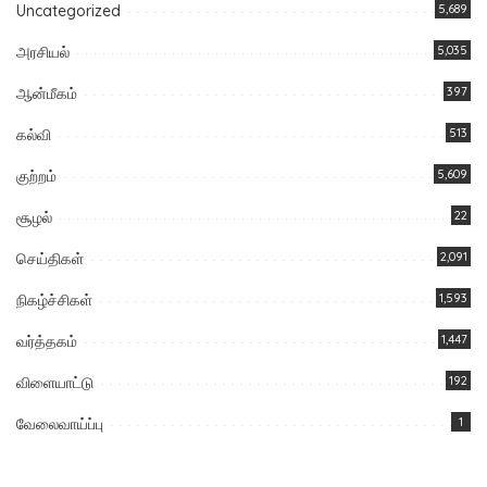
Uncategorized
5,689
அரசியல்
5,035
ஆன்மீகம்
397
கல்வி
513
குற்றம்
5,609
சூழல்
22
செய்திகள்
2,091
நிகழ்ச்சிகள்
1,593
வர்த்தகம்
1,447
விளையாட்டு
192
வேலைவாய்ப்பு
1