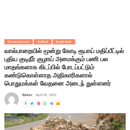
Uncategorized
அரசியல்
நிகழ்ச்சிகள்
வால்பாறையில் மூன்று கோடி ரூபாய் மதிப்பீட்டில்
புதிய குடிநீர் குழாய் அமைக்கும் பணி பல
மாதங்களாக கிடப்பில் போடப்பட்டும்
கண்டுகொள்ளாத அதிகாரிகளால்
பொதுமக்கள் வேதனை அடைந் துள்ளனர்
Editor
April 29, 2025
Posted
by