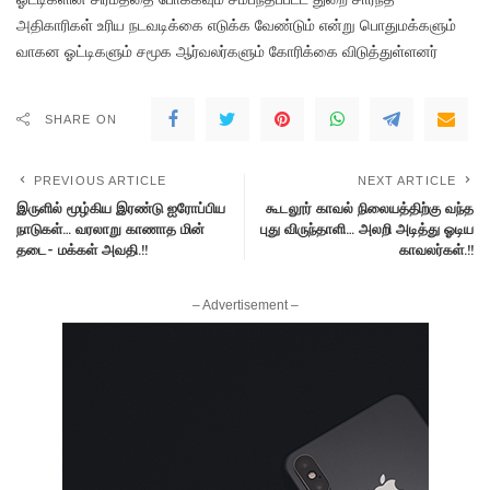
அதிகாரிகள் உரிய நடவடிக்கை எடுக்க வேண்டும் என்று பொதுமக்களும்
வாகன ஓட்டிகளும் சமூக ஆர்வலர்களும் கோரிக்கை விடுத்துள்ளனர்
SHARE ON
PREVIOUS ARTICLE
NEXT ARTICLE
இருளில் மூழ்கிய இரண்டு ஐரோப்பிய
கூடலூர் காவல் நிலையத்திற்கு வந்த
நாடுகள்… வரலாறு காணாத மின்
புது விருந்தாளி… அலறி அடித்து ஓடிய
தடை- மக்கள் அவதி.!!
காவலர்கள்.!!
– Advertisement –