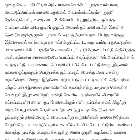
மூன்றுகோடி மதிப்பீட்டில் அக்காமலை செக்டேம் முதல் வால்பாறை
கோ.ஆப்பரேட்டிவ் காலனி பகுதியில் அமைக்கப்பட்டுள்ள குடிநீர்
தேக்கத்தொட்டி வரை சுமார் 8 கிலோமீட்டர் தூரத்திற்கு ஒப்பந்த
அடிப்படையில் புதிய குடிநீர் குழாய் அமைக்கும் பணி கடந்த இரண்டு
ஆண்டுகளுக்கு முன்பு முதல் மிகவும் துரிதமாக நடைபெற்று வந்தது
இந்நிலையில் வால்பாறை நகராட்சிக்குட்பட்ட 11 வது வார்டு பகுதியிலுள்ள
பச்சமலை எஸ்டேட் பகுதியில் சாலையோரம் குழி தோண்டப்பட்டு அதிலிருந்த
மண், கற்களை சாலையிலேயே போடப்பட்டு ஒப்பந்ததாரரின் அலட்சியத்தால்
கடந்த எட்டு மாதங்களாக அப்பணி கிடப்பில் போடப்பட்டுள்ளது இதனால்
வாகன ஓட்டிகளும் பொதுமக்களும் பெரும் சிரமத்துடனே சென்று
வருகின்றனர் மேலும் இந்நிலை பற்றி சம்பந்தப்பட்ட நகராட்சி அதிகாரிகள்
மற்றும் நெடுஞ்சாலை துறையினரின் கவனத்திற்கு பலமுறை கொண்டு
சென்றும் இதுவரையிலும் கண்டு கொள்ளாத நிலையில் விரைவில்
தட்டுப்பாடின்றி சீரான குடிநீர் கிடைக்கும் என்ற நம்பிக்கையில் இருந்து
வந்த பொதுமக்கள் பெரும் ஏமாற்றமடைந்து வருவதோடு வாகன
ஓட்டிகளும் தினந்தோறும் சிரமமடைந்து வருகின்றனர் எனவே இந்நிலை
மேலும் தொடராமல் தடுக்கும் வகையில் கிடப்பில் போடப்பட்டுள்ள பணியை
விரைந்து முடித்து பொதுமக்களுக்கு சீரான குடிநீர் வழங்கவும் வாகன
ஓட்டிகளின் சிரமத்தை போக்கவும் சம்பந்தப்பட்ட துறை சார்ந்த