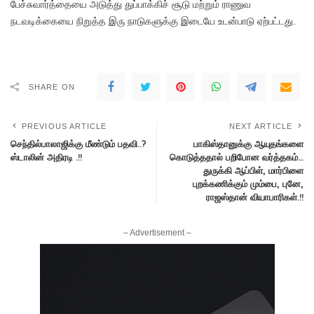
பேச்சுவார்த்தையை அடுத்து துப்பாக்கிச் சூடு மற்றும் ராணுவ
நடவடிக்கையை நிறுத்த இரு நாடுகளுக்கு இடையே உடன்பாடு ஏற்பட்டது.
SHARE ON
PREVIOUS ARTICLE
NEXT ARTICLE
செந்தில்பாலாஜிக்கு மீண்டும் பதவி..?
பாகிஸ்தானுக்கு ஆயுதங்களை
ஸ்டாலின் அதிரடி .!!
கொடுத்ததால் பறிபோன வர்த்தகம்…
துருக்கி ஆப்பிள், மார்பிளை
புறக்கணிக்கும் மும்பை, புனே,
ராஜஸ்தான் வியாபாரிகள்.!!
– Advertisement –