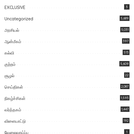
EXCLUSIVE
3
Uncategorized
5,689
அரசியல்
5,031
ஆன்மீகம்
397
கல்வி
513
குற்றம்
5,609
சூழல்
22
செய்திகள்
2,087
நிகழ்ச்சிகள்
1,593
வர்த்தகம்
1,447
விளையாட்டு
192
வேலைவாய்ப்பு
1