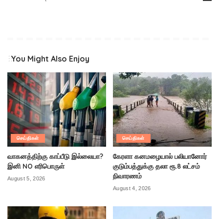
You Might Also Enjoy
செய்திகள்
செய்திகள்
வாகனத்திற்கு காப்பீடு இல்லையா?
கேரளா கனமழையால் பலியானோர்
இனி NO எரிபொருள்
குடும்பத்துக்கு தலா ரூ.8 லட்சம்
நிவாரணம்
August 5, 2026
August 4, 2026