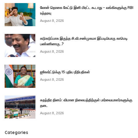
லோன் தொகை கேட்டு இனி மிரட்ட கூடாது – வங்கிகளுக்கு RBI
உத்தரவு
August 8, 2026
கடுகடுப்பாக இருந்த சி.வி.சண்முகமா இப்படியொரு காமெடி
பண்ணினாரு..?
August 8, 2026
ஐகோர்ட்டுக்கு 15 புதிய நீதிபதிகள்
August 8, 2026
சுதந்திர தினம்: விமான நிலையத்திற்குள் பார்வையாளர்களுக்கு
தடை
August 8, 2026
Categories