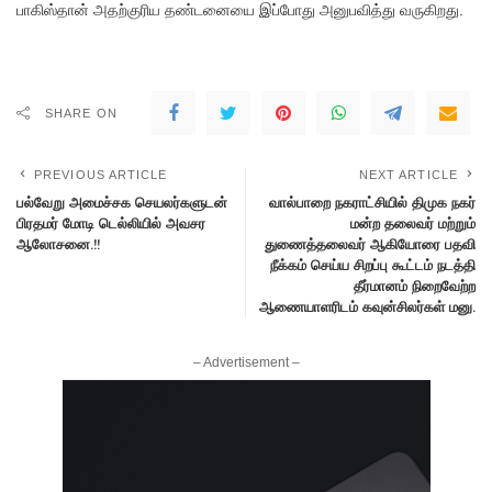
பாகிஸ்தான் அதற்குரிய தண்டனையை இப்போது அனுபவித்து வருகிறது.
SHARE ON
PREVIOUS ARTICLE
NEXT ARTICLE
பல்வேறு அமைச்சக செயலர்களுடன்
வால்பாறை நகராட்சியில் திமுக நகர்
பிரதமர் மோடி டெல்லியில் அவசர
மன்ற தலைவர் மற்றும்
ஆலோசனை.!!
துணைத்தலைவர் ஆகியோரை பதவி
நீக்கம் செய்ய சிறப்பு கூட்டம் நடத்தி
தீர்மானம் நிறைவேற்ற
ஆணையாளரிடம் கவுன்சிலர்கள் மனு.
– Advertisement –