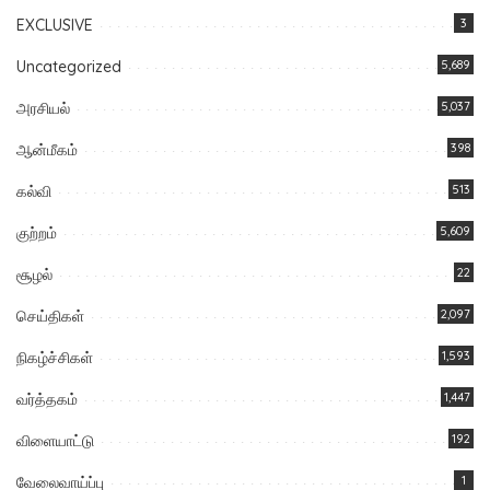
EXCLUSIVE
3
Uncategorized
5,689
அரசியல்
5,037
ஆன்மீகம்
398
கல்வி
513
குற்றம்
5,609
சூழல்
22
செய்திகள்
2,097
நிகழ்ச்சிகள்
1,593
வர்த்தகம்
1,447
விளையாட்டு
192
வேலைவாய்ப்பு
1