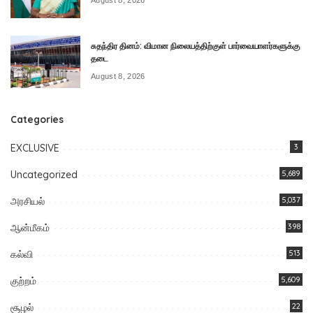
சுதந்திர தினம்: விமான நிலையத்திற்குள் பார்வையாளர்களுக்கு
தடை
August 8, 2026
Categories
EXCLUSIVE
3
Uncategorized
5,689
அரசியல்
5,037
ஆன்மீகம்
398
கல்வி
513
குற்றம்
5,609
சூழல்
22