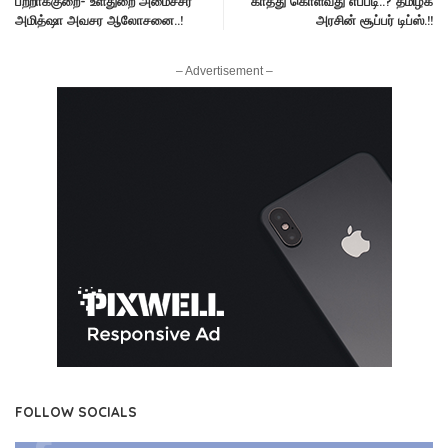
பற்றாக்குறை- உள்துறை அமைச்சர்
காத்து கொள்வது எப்படி..? தமிழக
அமித்ஷா அவசர ஆலோசனை..!
அரசின் சூப்பர் டிப்ஸ்.!!
– Advertisement –
FOLLOW SOCIALS