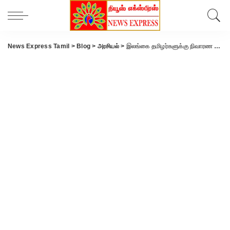
News Express Tamil
>
Blog
>
அரசியல்
>
இலங்கை தமிழர்களுக்கு நிவாரண பொருட்களை அனுப்பலாம்: முதல்வர் ஸ்டாலினுக்கு மத்திய அமைச்சர் ஜெய்சங்கர் கடிதம்.!!