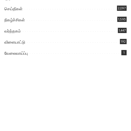
செய்திகள்
2,097
நிகழ்ச்சிகள்
1,593
வர்த்தகம்
1,447
விளையாட்டு
192
வேலைவாய்ப்பு
1
You Might Also Enjoy