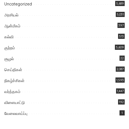
Uncategorized
5,689
அரசியல்
5,031
ஆன்மீகம்
397
கல்வி
513
குற்றம்
5,609
சூழல்
22
செய்திகள்
2,087
நிகழ்ச்சிகள்
1,593
வர்த்தகம்
1,447
விளையாட்டு
192
வேலைவாய்ப்பு
1