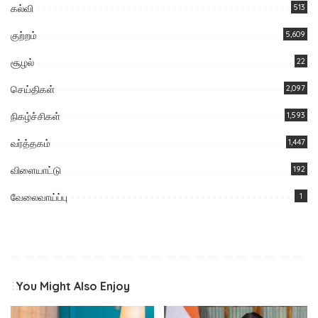
கல்வி
513
குற்றம்
5,609
சூழல்
22
செய்திகள்
2,097
நிகழ்ச்சிகள்
1,593
வர்த்தகம்
1,447
விளையாட்டு
192
வேலைவாய்ப்பு
1
You Might Also Enjoy