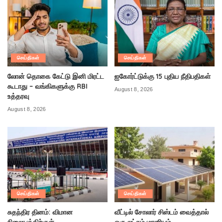
செய்திகள்
செய்திகள்
லோன் தொகை கேட்டு இனி மிரட்ட
ஐகோர்ட்டுக்கு 15 புதிய நீதிபதிகள்
கூடாது – வங்கிகளுக்கு RBI
August 8, 2026
உத்தரவு
August 8, 2026
செய்திகள்
செய்திகள்
சுதந்திர தினம்: விமான
வீட்டில் சோலார் சிஸ்டம் வைத்தால்
நிலையத்திற்குள்
ஒரு லட்சம் மானியம்