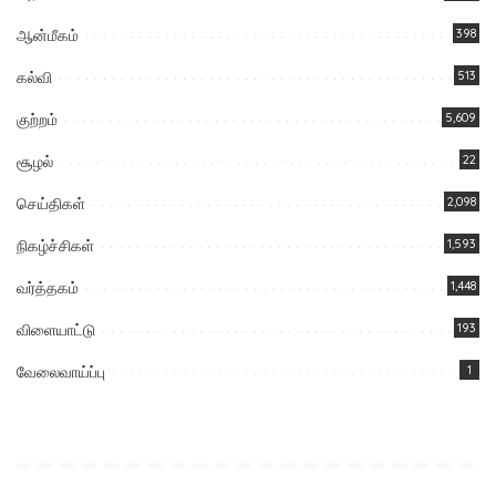
ஆன்மீகம்
398
கல்வி
513
குற்றம்
5,609
சூழல்
22
செய்திகள்
2,098
நிகழ்ச்சிகள்
1,593
வர்த்தகம்
1,448
விளையாட்டு
193
வேலைவாய்ப்பு
1