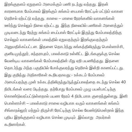
இறங்குதளம் ஏறுதளம் அமைக்கும் பணி நடந்து வந்தது. இதன்
காரணமாக மேம்பாலம் இறங்கும் சுங்கம் பைபாஸ் ரோட்டில் மட்டும் வாகன
நெரிசல் ஏற்பட்டு வந்தது. காலை – மாலை நேரங்களில் வாகனங்கள்
ஊர்ந்து செல்லும் நிலை ஏற்பட்டது .இந்த நிலையில் பணிகள் அனைத்தும்
முடிவடைந்து நேற்று சுங்கம் பைப்பாஸ் ரோட்டில் இருந்து மேம்பாலத்திற்கு
செல்லும் வாகனங்கள் பாலத்தில் ஏறுவதற்கும் இறங்குவதற்கும்
அனுமதிக்கப்பட்டன. இதனை தொடர்ந்து சுங்கத்திலிருந்து பொள்ளாச்சி,
குனியமுத்தூர், சுந்தராபுரம், பாலக்காடு உள்ளிட்ட இடங்களுக்கு செல்ல
வேண்டிய வாகனங்கள் மேம்பாலத்தின் மீது ஏறி பயணித்தது. இதனை
தொடர்ந்து அந்த பகுதியில் போக்குவரத்து நெரிசல் இன்றி காணப்பட்டது.
இது குறித்து அதிகாரிகள் கூறியதாவது:- உக்கடம் மேம்பாலம்
அமைப்பதற்கு முன் உக்கடத்திலிருந்துஆத்துப்பாலத்தை கடந்து செல்ல 40
நிமிடங்கள் வரை பிடித்தது. தற்போது மேம்பாலம் முழு பயன்பாட்டிற்கு
கொண்டுவரப்பட்டுள்ளதால் பயண நேரம் 4 நிமிடமாக குறைந்துள்ளது. இனி
பொள்ளாச்சி – பாலக்காடு சாலை வழியாக வரும் வாகனங்கள் சுங்கம்
சிங்காநல்லூர் மற்றும் திருச்சி ரோட்டிற்கு செல்ல வேண்டுமென்றால் இந்த
புதிய இறங்குதளம் வழியாக செல்ல முடியும் .இவ்வாறு அவர்கள்
கூறினார்கள்.