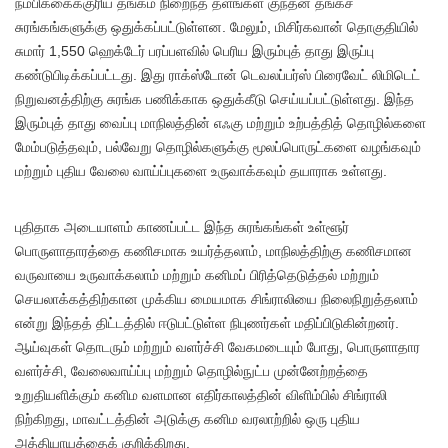
நம்பிக்கைக்குரிய தங்கம் நிறைந்த தளங்கள் குந்தன் தங்கச்
சுரங்கங்களுக்கு ஒதுக்கப்பட்டுள்ளன. மேலும், மிசிர்கவான் தொகுதியில்
சுமார் 1,550 ஹெக்டேர் பரப்பளவில் பெரிய இரும்புத் தாது இருப்பு
கண்டுபிடிக்கப்பட்டது. இது ராக்ஸ்டோன் டெவலப்பர்ஸ் பிரைவேட் லிமிடெட்
நிறுவனத்திற்கு சுரங்க பணிக்காக ஒதுக்கீடு செய்யப்பட்டுள்ளது. இந்த
இரும்புத் தாது வைப்பு மாநிலத்தின் எஃகு மற்றும் உற்பத்தித் தொழில்களை
மேம்படுத்தவும், பல்வேறு தொழில்களுக்கு மூலப்பொருட்களை வழங்கவும்
மற்றும் புதிய வேலை வாய்ப்புகளை உருவாக்கவும் தயாராக உள்ளது.
புதிதாக அடையாளம் காணப்பட்ட இந்த சுரங்கங்கள் உள்ளூர்
பொருளாதாரத்தை கணிசமாக உயர்த்தலாம், மாநிலத்திற்கு கணிசமான
வருவாயை உருவாக்கலாம் மற்றும் கனிமப் பிரித்தெடுத்தல் மற்றும்
செயலாக்கத்திற்கான முக்கிய மையமாக சிங்ராலியை நிலைநிறுத்தலாம்
என்று இந்தத் திட்டத்தில் ஈடுபட்டுள்ள நிபுணர்கள் மதிப்பிடுகின்றனர்.
ஆய்வுகள் தொடரும் மற்றும் வளர்ச்சி வேகமடையும் போது, ​​பொருளாதார
வளர்ச்சி, வேலைவாய்ப்பு மற்றும் தொழில்நுட்ப முன்னேற்றத்தை
உறுதியளிக்கும் கனிம வளமான எதிர்காலத்தின் விளிம்பில் சிங்ராலி
நிற்கிறது, மாவட்டத்தின் அடுக்கு கனிம வரலாற்றில் ஒரு புதிய
அத்தியாயத்தைக் குறிக்கிறது.