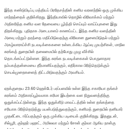
இந்த கண்டுபிடிப்பு மத்தியப் பிரதேசத்தின் கனிம வரலாற்றில் ஒரு முக்கிய
மாற்றத்தைக் குறிக்கிறது. இந்தியாவில் தொழில் விரிவாக்கம் மற்றும்
அதிகரித்த கனிம வள தேவையை பூர்த்தி செய்யும் வாய்ப்புகளை இது
திறக்கிறது. புதிதாக அடையாளம் காணப்பட்ட இந்த கனிம வளத்தின்
அளவு மற்றும் தரத்தை மதிப்பிடுவதற்கு விரிவான துளையிடுதல் மற்றும்
அகழ்வாராய்ச்சி நடவடிக்கைகளை உள்ளடக்கிய ஆய்வு முயற்சிகள், மாநில
சுரங்கத் துறையின் தலைமையில் தற்போது முழு வீச்சில்
தொடங்கப்பட்டுள்ளன. இந்த சுரங்க நடவடிக்கைகள் பொருளாதார
நம்பகத்தன்மையை தீர்மானிப்பதற்கும், எதிர்கால பிரித்தெடுக்கும்
செயல்முறைகளைத் திட்டமிடுவதற்கும் அவசியம்.
ஏறக்குறைய 23.60 ஹெக்டேர் பரப்பளவில் உள்ள இந்த சகாரியா தங்கச்
சுரங்கம் அதிகாரப்பூர்வமாக கரிமா இயற்கை வள நிறுவனத்திற்கு
ஒதுக்கப்பட்டுள்ளது. இந்த ஒதுக்கீடு மாவட்டத்தில் உள்ள தங்கத்தை
சரியாக பிரித்தெடுத்து பயன்படுத்துவதற்கும், கனிமத் துறையில் தனியார்
முதலீட்டை ஈர்ப்பதற்கும் ஒரு முக்கிய படியைக் குறிக்கிறது. இதனுடன்,
சில்பூரி, குர்ஹர் பஹாட், அமிலவா மற்றும் சோன் குர்வா ஆகிய நான்கு