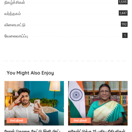
நிகழ்ச்சிகள்
1,593
வர்த்தகம்
1,447
விளையாட்டு
192
வேலைவாய்ப்பு
1
You Might Also Enjoy
செய்திகள்
செய்திகள்
லோன் தொகை கேட்டு இனி மிரட்ட
ஐகோர்ட்டுக்கு 15 புதிய நீதிபதிகள்