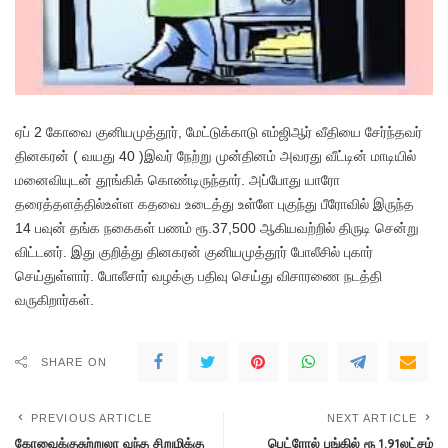
ஏப் 2 கோவை குனியமுத்தூர், மேட்டுக்காடு எம்ஜிஆர் வீதியை சேர்ந்தவர்
தினகரன் ( வயது 40 )இவர் நேற்று முன்தினம் அவரது வீட்டின் மாடியில்
மனைவியுடன் தூங்கிக் கொண்டிருந்தார். அப்போது யாரோ
தரைத்தளத்தில்உள்ள கதவை உடைத்து உள்ளே புகுந்து பீரோவில் இருந்த
14 பவுன் தங்க நகைகள் பணம் ரூ.37,500 ஆகியவற்றில் திருடி சென்று
விட்டனர். இது குறித்து தினகரன் குனியமுத்தூர் போலீசில் புகார்
செய்துள்ளார். போலீசார் வழக்கு பதிவு செய்து விசாரணை நடத்தி
வருகிறார்கள்.
SHARE ON
PREVIOUS ARTICLE
NEXT ARTICLE
கோவைக்குசுற்றுலா வந்த சிறுமிக்கு
பெட்ரோல் பங்கில் ரூ 1.91லட்சம்