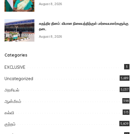
August 8, 2026
சுதந்திர தினம்: விமான நிலையத்திற்குள் பார்வையாளர்களுக்கு
தடை
August 8, 2026
Categories
EXCLUSIVE
3
Uncategorized
5,689
அரசியல்
5,037
ஆன்மீகம்
398
கல்வி
513
குற்றம்
5,609