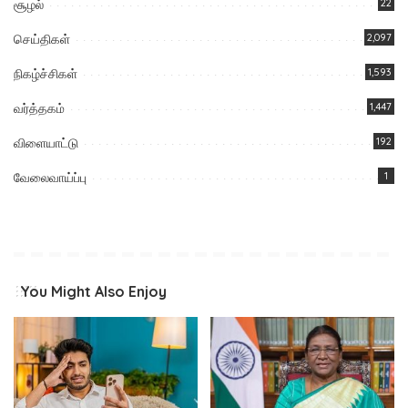
சூழல்
22
செய்திகள்
2,097
நிகழ்ச்சிகள்
1,593
வர்த்தகம்
1,447
விளையாட்டு
192
வேலைவாய்ப்பு
1
You Might Also Enjoy