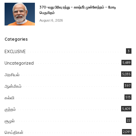
370-வது பிரிவு ரத்து – காஷ்மீர் முன்னேற்றம் – மோடி
பெருமிதம்
August 6, 2026
Categories
EXCLUSIVE
3
Uncategorized
5,689
அரசியல்
5,035
ஆன்மீகம்
397
கல்வி
513
குற்றம்
5,609
சூழல்
22
செய்திகள்
2,091