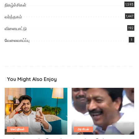
நிகழ்ச்சிகள்
1,593
வர்த்தகம்
1,447
விளையாட்டு
192
வேலைவாய்ப்பு
1
You Might Also Enjoy
செய்திகள்
அரசியல்