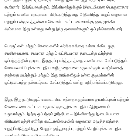
கூறினார். இந்தியாவுக்கும், இங்கிலாந்துக்கும் இடையிலான பொருளாதார
மற்றும் வணிக உறவுகளை விரிவுபடுத்துவது அதிகரித்து வரும் வலுவான
மற்றும் பன்முகத்தன்மை கொண்ட கூட்டாண்மைக்கு ஒரு முக்கிய
அம்சமாக இது உள்ளது என்று இரு தலைவர்களும் ஒப்புக்கொண்டனர்.
பொருட்கள் மற்றும் சேவைகளில் வர்த்தகத்தை உள்ளடக்கிய ஒரு
சமநிலையான, சமமான மற்றும் லட்சியமான தடையற்ற வர்த்தக
ஒப்பந்தத்தின் முடிவு, இருதரப்பு வர்த்தகத்தை கணிசமாக மேம்படுத்தும்.
வேலைவாய்ப்புக்கான புதிய வழிமுறைகளை உருவாக்கும். வாழ்க்கைத்
தரத்தை உயர்த்தும் மற்றும் இரு நாடுகளிலும் உள்ள குடிமக்களின்
ஒட்டுமொத்த நல்வாழ்வை மேம்படுத்தும் என்று எதிர்பார்க்கப்படுகிறது.
இது, இரு நாடுகளும் உலகளாவிய சந்தைகளுக்கான தயாரிப்புகள் மற்றும்
சேவைகளை கூட்டாக உருவாக்குவதற்கான புதிய ஆற்றலையும்
உருவாக்கும். இந்த ஒப்பந்தம் இந்தியா – இங்கிலாந்து இடையேயான
விரிவான உத்தி சார்ந்த கூட்டாண்மையின் வலுவான அடித்தளத்தை
உறுதிப்படுத்துகிறது. மேலும் ஒத்துழைப்பு மற்றும் செழிப்புக்கான புதிய
சகாப்தத்திற்கு வழி வகுக்கிறது.