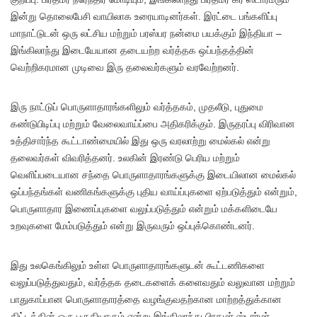
இன்று தொலைபேசி வாயிலாக உரையாடினர்கள். இரட்டை பங்களிப்பு
மாநாட்டுடன் ஒரு லட்சிய மற்றும் பரஸ்பர நன்மை பயக்கும் இந்தியா –
இங்கிலாந்து இடையேயான தடையற்ற வர்த்தக ஒப்பந்தத்தின்
வெற்றிகரமான முடிவை இரு தலைவர்களும் வரவேற்றனர்.
இரு நாட்டுப் பொருளாதாரங்களிலும் வர்த்தகம், முதலீடு, புதுமை
கண்டுபிடிப்பு மற்றும் வேலைவாய்ப்பை அதிகரிக்கும். இருதரப்பு விரிவான
உத்திசார்ந்த கூட்டாண்மையில் இது ஒரு வரலாற்று மைல்கல் என்று
தலைவர்கள் விவரித்தனர். உலகின் இரண்டு பெரிய மற்றும்
வெளிப்படையான சந்தை பொருளாதாரங்களுக்கு இடையிலான மைல்கல்
ஒப்பந்தங்கள் வணிகங்களுக்கு புதிய வாய்ப்புகளை ஏற்படுத்தும் என்றும்,
பொருளாதார இணைப்புகளை வலுப்படுத்தும் என்றும் மக்களிடையே
உறவுகளை மேம்படுத்தும் என்று இருவரும் ஒப்புக்கொண்டனர்.
இது உலகெங்கிலும் உள்ள பொருளாதாரங்களுடன் கூட்டணிகளை
வலுப்படுத்துவதும், வர்த்தக தடைகளைக் களைவதும் வலுவான மற்றும்
பாதுகாப்பான பொருளாதாரத்தை வழங்குவதற்கான மாற்றத்துக்கான
திட்டத்தின் ஒரு பகுதியாகும் என்று இங்கிலாந்து பிரதமர் ஸ்டார்மர்