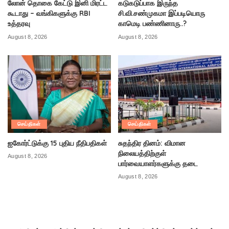
லோன் தொகை கேட்டு இனி மிரட்ட
கடுகடுப்பாக இருந்த
கூடாது – வங்கிகளுக்கு RBI
சி.வி.சண்முகமா இப்படியொரு
உத்தரவு
காமெடி பண்ணினாரு..?
August 8, 2026
August 8, 2026
செய்திகள்
செய்திகள்
ஐகோர்ட்டுக்கு 15 புதிய நீதிபதிகள்
சுதந்திர தினம்: விமான
நிலையத்திற்குள்
August 8, 2026
பார்வையாளர்களுக்கு தடை
August 8, 2026