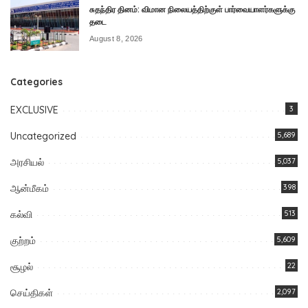
சுதந்திர தினம்: விமான நிலையத்திற்குள் பார்வையாளர்களுக்கு
தடை
August 8, 2026
Categories
EXCLUSIVE
3
Uncategorized
5,689
அரசியல்
5,037
ஆன்மீகம்
398
கல்வி
513
குற்றம்
5,609
சூழல்
22
செய்திகள்
2,097