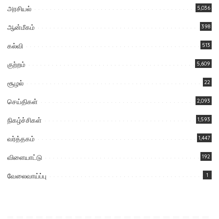
அரசியல்
5,036
ஆன்மீகம்
398
கல்வி
513
குற்றம்
5,609
சூழல்
22
செய்திகள்
2,093
நிகழ்ச்சிகள்
1,593
வர்த்தகம்
1,447
விளையாட்டு
192
வேலைவாய்ப்பு
1