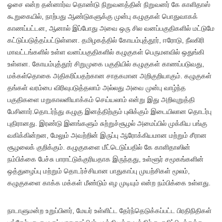
ஓசை என்ற தன்னார்வ தொண்டு நிறுவனத்தின் நிறுவனர் கே காளிதாஸ்
கூறுகையில், நாற்பது ஆண்டுகளுக்கு முன்பு கழுகுகள் பொதுவாகக்
காணப்பட்டன, ஆனால் இப்போது அவை ஒரு சில வனப்பகுதிகளில் மட்டுமே
கட்டுப்படுத்தப்பட்டுள்ளன. தமிழகத்தில் கோயம்புத்தூர், ஈரோடு, நீலகிரி
மாவட்டங்களில் உள்ள வனப்பகுதிகளில் கழுகுகள் பெருமளவில் ஒதுங்கி
உள்ளன. கோயம்புத்தூர் சிறுமுகை பகுதியில் கழுகுகள் காணப்படுவது,
மக்கள்தொகை அதிகரிப்பதற்கான சாதகமான அறிகுறியாகும். கழுகுகள்
தங்கள் வரம்பை விரிவுபடுத்தலாம் அல்லது அவை முன்பு வாழ்ந்த
பகுதிகளை மறுகாலனியாக்கம் செய்யலாம் என்று இது அறிவுறுத்தி
பேசினார்.தொடர்ந்து கழுகு இனத்திற்கும் புலிக்கும் இடையிலான தொடர்பு
புதிரானது. இரண்டு இனங்களும் சுற்றுச்சூழல் அமைப்பில் முக்கிய பங்கு
வகிக்கின்றன, மேலும் அவற்றின் இருப்பு ஆரோக்கியமான மற்றும் சீரான
சூழலைக் குறிக்கும். கழுகுகளை மீட்டெடுப்பதில் கே காளிதாஸின்
நம்பிக்கை பேச்சு பாராட்டுக்குரியதாக இருந்தது, உள்ளூர் சமூகங்களின்
ஒத்துழைப்பு மற்றும் தொடர்ச்சியான பாதுகாப்பு முயற்சிகள் மூலம்,
கழுகுகளை காக்க மக்கள் மீண்டும் எழ முடியும் என்ற நம்பிக்கை உள்ளது.
நாடாளுமன்ற உறுப்பினர், மேயர் உள்ளிட்ட தேர்ந்தெடுக்கப்பட்ட பிரதிநிதிகள்