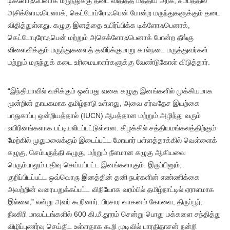
டிக்ளோஃபெனாக் மருந்துக்கு தடை விதித்த மத்திய அரசு, சமீபத்தில்
அசிக்ளோஃபெனாக், கெட்டோப்ரோஃபென் போன்ற மருந்துகளுக்கும் தடை
விதித்துள்ளது. கழுகு இனத்தை உயிர்ப்பிக்க டிக்ளோஃபெனாக்,
கெட்டோபுரோஃபென் மற்றும் அசெக்ளோஃபெனாக் போன்ற தீங்கு
விளைவிக்கும் மருந்துகளைத் தவிர்க்குமாறு கால்நடை மருத்துவர்கள்
மற்றும் மருந்துக் கடை உரிமையாளர்களுக்கு வேண்டுகோள் விடுத்தார்.
“இந்தியாவில் வசிக்கும் ஒன்பது வகை கழுகு இனங்களில் முக்கியமாக
மூன்றின் தாயகமாக தமிழ்நாடு உள்ளது, அவை சர்வதேச இயற்கை
பாதுகாப்பு ஒன்றியத்தால் (IUCN) ஆபத்தான மற்றும் அழிந்து வரும்
உயிரினங்களாக பட்டியலிடப்பட்டுள்ளன. கிழக்கில் சத்தியமங்கலத்திற்கும்
மேற்கில் முதுமலைக்கும் இடைப்பட்ட மோயார் பள்ளத்தாக்கில் வெள்ளைக்
கழுகு, செம்பருத்தி கழுகு, மற்றும் நீளமான கழுகு ஆகியவை
பெரும்பாலும் பதிவு செய்யப்பட்ட இனங்களாகும். இருப்பினும்,
குறிப்பிடப்பட்ட ஒவ்வொரு இனத்தின் தனி நபர்களின் எண்ணிக்கை
அவற்றின் வரையறுக்கப்பட்ட விநியோக வரம்பில் தமிழ்நாட்டில் ஏராளமாக
இல்லை,” என்று அவர் கூறினார். பிரசார வாகனம் கோவை, திருப்பூர்,
நீலகிரி மாவட்டங்களில் 600 கி.மீ.தூரம் சென்று பொது மக்களை சந்தித்து
விழிப்புணர்வு செய்திட உள்ளதாக கூறி முடிவில் பாரதிதாசன் நன்றி