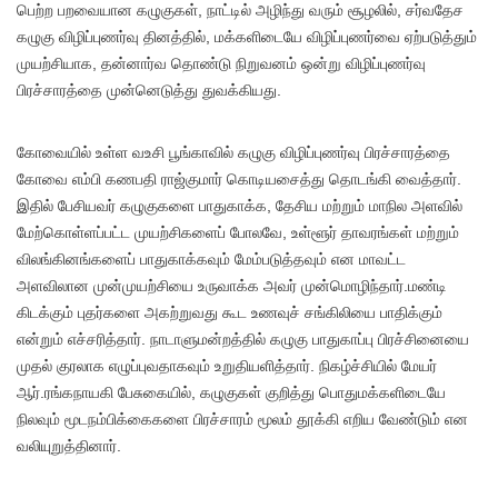
பெற்ற பறவையான கழுகுகள், நாட்டில் அழிந்து வரும் சூழலில், சர்வதேச
கழுகு விழிப்புணர்வு தினத்தில், மக்களிடையே விழிப்புணர்வை ஏற்படுத்தும்
முயற்சியாக, தன்னார்வ தொண்டு நிறுவனம் ஒன்று விழிப்புணர்வு
பிரச்சாரத்தை முன்னெடுத்து துவக்கியது.
கோவையில் உள்ள வஉசி பூங்காவில் கழுகு விழிப்புணர்வு பிரச்சாரத்தை
கோவை எம்பி கணபதி ராஜ்குமார் கொடியசைத்து தொடங்கி வைத்தார்.
இதில் பேசியவர் கழுகுகளை பாதுகாக்க, தேசிய மற்றும் மாநில அளவில்
மேற்கொள்ளப்பட்ட முயற்சிகளைப் போலவே, உள்ளூர் தாவரங்கள் மற்றும்
விலங்கினங்களைப் பாதுகாக்கவும் மேம்படுத்தவும் என மாவட்ட
அளவிலான முன்முயற்சியை உருவாக்க அவர் முன்மொழிந்தார்.மண்டி
கிடக்கும் புதர்களை அகற்றுவது கூட உணவுச் சங்கிலியை பாதிக்கும்
என்றும் எச்சரித்தார். நாடாளுமன்றத்தில் கழுகு பாதுகாப்பு பிரச்சினையை
முதல் குரலாக எழுப்புவதாகவும் உறுதியளித்தார். நிகழ்ச்சியில் மேயர்
ஆர்.ரங்கநாயகி பேசுகையில், கழுகுகள் குறித்து பொதுமக்களிடையே
நிலவும் மூடநம்பிக்கைகளை பிரச்சாரம் மூலம் தூக்கி எறிய வேண்டும் என
வலியுறுத்தினார்.