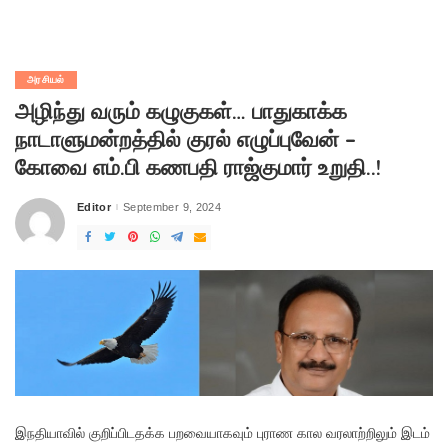
அரசியல்
அழிந்து வரும் கழுகுகள்… பாதுகாக்க
நாடாளுமன்றத்தில் குரல் எழுப்புவேன் –
கோவை எம்.பி கணபதி ராஜ்குமார் உறுதி..!
Editor
September 9, 2024
Posted
by
இநதியாவில் குறிப்பிடதக்க பறவையாகவும் புராண கால வரலாற்றிலும் இடம்