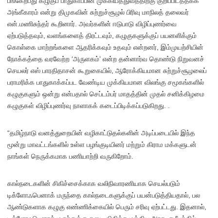
பங்கேற்பது கழுகுப் பாதுகாப்பின் முக்கியத்துவத்திற்கு குறிப்பிடத்தக்க
அங்கீகாரம் என்று திமுகவின் சுற்றுச்சூழல் பிரிவு மாநிலத் தலைவர்
என்.மணிசுந்தர் கூறினார். அவர்களின் ஈடுபாடு விழிப்புணர்வை
ஏற்படுத்தவும், வளங்களைத் திரட்டவும், கழுகுகளுக்குப் பயனளிக்கும்
கொள்கை மாற்றங்களை ஆதரிக்கவும் உதவும் என்றனர், இம்முயற்சியின்
நோக்கத்தை வரவேற்ற ‘அருளகம்’ என்ற தன்னார்வ தொண்டு நிறுவனச்
செயலர் எஸ் பாரதிதாசன் கூறுகையில், ஆரோக்கியமான சுற்றுச்சூழலைப்
பராமரிக்க பாதுகாக்கப்பட வேண்டிய முக்கியமான விலங்கு சமூகங்களில்
கழுகுகளும் ஒன்று என்பதால் செப்டம்பர் மாதத்தின் முதல் சனிக்கிழமை
கழுகுகள் விழிப்புணர்வு நாளாகக் கடைப்பிடிக்கப்படுகிறது. .
“தமிழ்நாடு வனத்துறையின் வழிகாட்டுதல்களின் அடிப்படையில் இந்த
மூன்று மாவட்டங்களில் உள்ள பழங்குடியினர் மற்றும் கிராம மக்களுடன்
நாங்கள் நெருக்கமாக பணியாற்றி வருகிறோம்.
கால்நடைகளின் சிகிச்சைக்காக வலிநிவாரணியாக செயல்படும்
டிக்ளோஃபெனாக் மருந்தை கால்நடைகளுக்குப் பயன்படுத்தியதால், பல
ஆண்டுகளாக கழுகு எண்ணிக்கையில் பெரும் சரிவு ஏற்பட்டது. இதனால்,