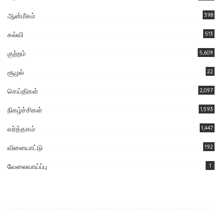
ஆன்மீகம்
398
கல்வி
513
குற்றம்
5,609
சூழல்
22
செய்திகள்
2,097
நிகழ்ச்சிகள்
1,593
வர்த்தகம்
1,447
விளையாட்டு
192
வேலைவாய்ப்பு
1