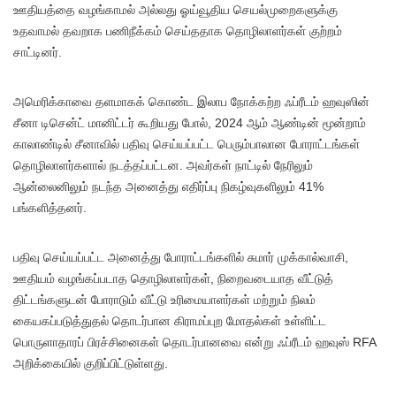
ஊதியத்தை வழங்காமல் அல்லது ஓய்வூதிய செயல்முறைகளுக்கு
உதவாமல் தவறாக பணிநீக்கம் செய்ததாக தொழிலாளர்கள் குற்றம்
சாட்டினர்.
அமெரிக்காவை தளமாகக் கொண்ட இலாப நோக்கற்ற ஃப்ரீடம் ஹவுஸின்
சீனா டிசென்ட் மானிட்டர் கூறியது போல், 2024 ஆம் ஆண்டின் மூன்றாம்
காலாண்டில் சீனாவில் பதிவு செய்யப்பட்ட பெரும்பாலான போராட்டங்கள்
தொழிலாளர்களால் நடத்தப்பட்டன. அவர்கள் நாட்டில் நேரிலும்
ஆன்லைனிலும் நடந்த அனைத்து எதிர்ப்பு நிகழ்வுகளிலும் 41%
பங்களித்தனர்.
பதிவு செய்யப்பட்ட அனைத்து போராட்டங்களில் சுமார் முக்கால்வாசி,
ஊதியம் வழங்கப்படாத தொழிலாளர்கள், நிறைவடையாத வீட்டுத்
திட்டங்களுடன் போராடும் வீட்டு உரிமையாளர்கள் மற்றும் நிலம்
கையகப்படுத்துதல் தொடர்பான கிராமப்புற மோதல்கள் உள்ளிட்ட
பொருளாதாரப் பிரச்சினைகள் தொடர்பானவை என்று ஃப்ரீடம் ஹவுஸ் RFA
அறிக்கையில் குறிப்பிட்டுள்ளது.