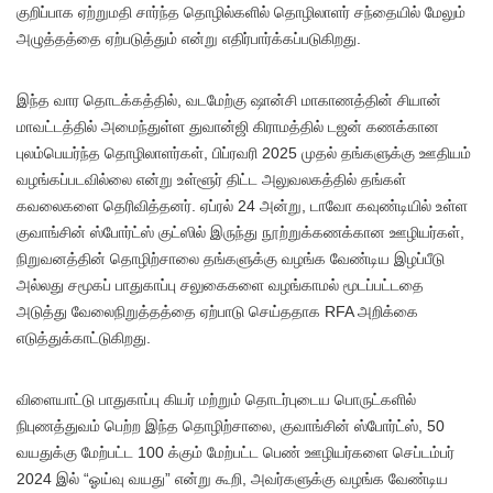
குறிப்பாக ஏற்றுமதி சார்ந்த தொழில்களில் தொழிலாளர் சந்தையில் மேலும்
அழுத்தத்தை ஏற்படுத்தும் என்று எதிர்பார்க்கப்படுகிறது.
இந்த வார தொடக்கத்தில், வடமேற்கு ஷான்சி மாகாணத்தின் சியான்
மாவட்டத்தில் அமைந்துள்ள துவான்ஜி கிராமத்தில் டஜன் கணக்கான
புலம்பெயர்ந்த தொழிலாளர்கள், பிப்ரவரி 2025 முதல் தங்களுக்கு ஊதியம்
வழங்கப்படவில்லை என்று உள்ளூர் திட்ட அலுவலகத்தில் தங்கள்
கவலைகளை தெரிவித்தனர். ஏப்ரல் 24 அன்று, டாவோ கவுண்டியில் உள்ள
குவாங்சின் ஸ்போர்ட்ஸ் குட்ஸில் இருந்து நூற்றுக்கணக்கான ஊழியர்கள்,
நிறுவனத்தின் தொழிற்சாலை தங்களுக்கு வழங்க வேண்டிய இழப்பீடு
அல்லது சமூகப் பாதுகாப்பு சலுகைகளை வழங்காமல் மூடப்பட்டதை
அடுத்து வேலைநிறுத்தத்தை ஏற்பாடு செய்ததாக RFA அறிக்கை
எடுத்துக்காட்டுகிறது.
விளையாட்டு பாதுகாப்பு கியர் மற்றும் தொடர்புடைய பொருட்களில்
நிபுணத்துவம் பெற்ற இந்த தொழிற்சாலை, குவாங்சின் ஸ்போர்ட்ஸ், 50
வயதுக்கு மேற்பட்ட 100 க்கும் மேற்பட்ட பெண் ஊழியர்களை செப்டம்பர்
2024 இல் “ஓய்வு வயது” என்று கூறி, அவர்களுக்கு வழங்க வேண்டிய