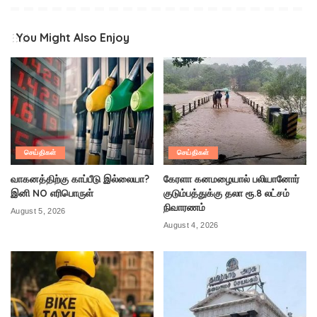
You Might Also Enjoy
செய்திகள்
செய்திகள்
வாகனத்திற்கு காப்பீடு இல்லையா?
கேரளா கனமழையால் பலியானோர்
இனி NO எரிபொருள்
குடும்பத்துக்கு தலா ரூ.8 லட்சம்
நிவாரணம்
August 5, 2026
August 4, 2026