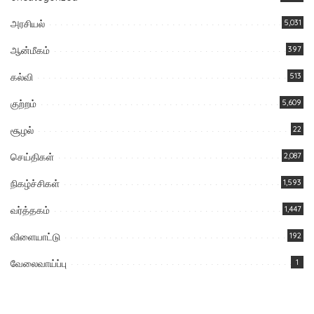
அரசியல்
5,031
ஆன்மீகம்
397
கல்வி
513
குற்றம்
5,609
சூழல்
22
செய்திகள்
2,087
நிகழ்ச்சிகள்
1,593
வர்த்தகம்
1,447
விளையாட்டு
192
வேலைவாய்ப்பு
1