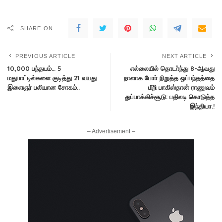
SHARE ON
PREVIOUS ARTICLE
NEXT ARTICLE
10,000 பந்தயம்… 5
எல்லையில் தொடா்ந்து 8-ஆவது
மதுபாட்டில்களை குடித்து 21 வயது
நாளாக போா் நிறுத்த ஒப்பந்தத்தை
இளைஞர் பலியான சோகம்..
மீறி பாகிஸ்தான் ராணுவம்
துப்பாக்கிச்சூடு: பதிலடி கொடுத்த
இந்தியா.!
– Advertisement –