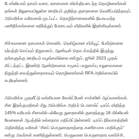
டோங்லியாவ் நகரம் வரை, ஏராளமான விரக்தியடைந்த தொழிலாளர்கள்
தங்கள் நிலுவையிலுள்ள ஊதியம் குறித்த குறைகளை வெளிப்படுத்தவும்,
அமெரிக்க வரிகளால் மூடப்பட்ட தொழிற்சாலைகளில் நியாயமற்ற
பணிநீக்கங்களை எதிர்த்துப் போராடவும் வீதிகளில் இறங்கியுள்ளனர்.
சிச்சுவானை தளமாகக் கொண்ட நெகிழ்வான சர்க்யூட் போர்டுகளை
உற்பத்தி செய்யும் நிறுவனம், ஆண்டின் தொடக்கத்தில் இருந்து
தங்களுக்கு ஊதியம் வழங்கவில்லை என்றும், ஜூன் 2023 முதல்
கிட்டத்தட்ட இரண்டு ஆண்டுகளாக சமூகப் பாதுகாப்பு சலுகைகளை
நிறுத்தி வைத்துள்ளதாகவும் தொழிலாளர்கள் RFA அறிக்கையில்
கூறியுள்ளனர்.
அமெரிக்க முதலீட்டு வங்கியான கோல்ட்மேன் சாக்ஸின் ஆய்வாளர்கள்,
சீன இறக்குமதிகள் மீது அமெரிக்க அதிபர் டொனால்ட் டிரம்ப் விதித்த
145% வரியால் சீனாவில் பல்வேறு துறைகளில் குறைந்தது 16 மில்லியன்
வேலைகள் ஆபத்தில் உள்ளதாக மதிப்பிட்டுள்ளனர். டிரம்ப் நிர்வாகத்தின்
அதிகரித்த வரிகள் “சீனப் பொருளாதாரத்தை கணிசமாக பாதிக்கும்”
என்று அவர்கள் கணித்துள்ளனர். மெதுவான பொருளாதார வளர்ச்சி,