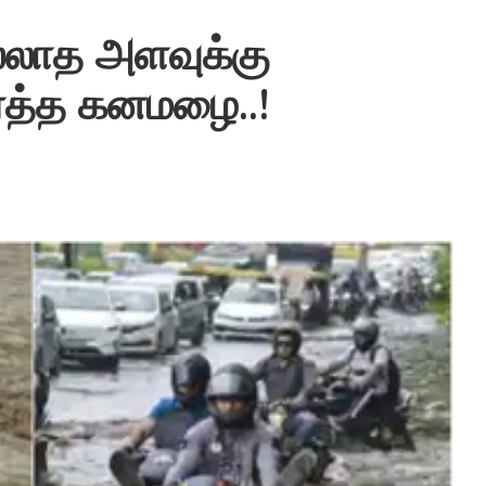
்லாத அளவுக்கு
ர்த்த கனமழை..!