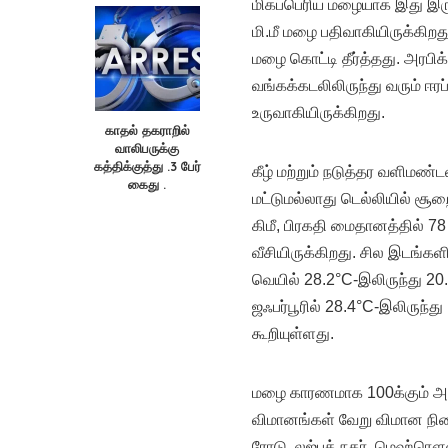
மிகப்பெரிய மழையாக இது இரு
மி.மீ மழை பதிவாகியிருக்கிற
மழை கொட்டி தீர்த்தது. அரபிக்
வங்கக்கடலிலிருந்து வரும் 
உருவாகியிருக்கிறது.
காதல் தகராறில்
வாலிபருக்கு
கத்திக்குத்து .3 பேர்
கீழ் மற்றும் நடுத்தர வளிமண
கைது .
மட்டுமல்லாது டெல்லியில் சூறை
கிமீ, பிரகதி மைதானத்தில் 78 க
வீசியிருக்கிறது. சில இடங்கள
வெயில் 28.2°C-இலிருந்து 2
ஜஃபர்பூரில் 28.4°C-இலிருந்
கூறியுள்ளது.
மழை காரணமாக 100க்கும் 
விமானங்கள் வேறு விமான நிலை
ரோடு, லஜ்பத் நகர், மெஹ்ரௌலி