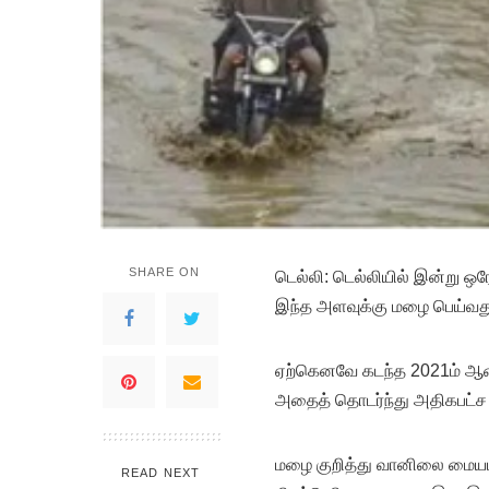
SHARE ON
டெ
ல்லி: டெல்லியில் இன்று ஒரே
இந்த அளவுக்கு மழை பெய்வத
ஏற்கெனவே கடந்த 2021ம் ஆண்ட
அதைத் தொடர்ந்து அதிகபட்ச 
மழை குறித்து வானிலை மையம்
READ NEXT