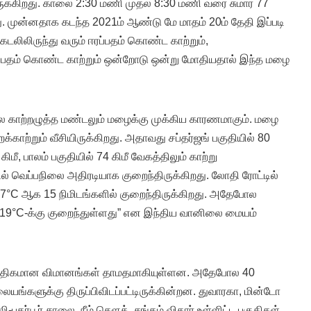
க்கிறது. காலை 2:30 மணி முதல் 8:30 மணி வரை சுமார் 77
து. முன்னதாக கடந்த 2021ம் ஆண்டு மே மாதம் 20ம் தேதி இப்படி
கடலிலிருந்து வரும் ஈரப்பதம் கொண்ட காற்றும்,
ஈரப்பதம் கொண்ட காற்றும் ஒன்றோடு ஒன்று மோதியதால் இந்த மழை
்டல காற்றழுத்த மண்டலும் மழைக்கு முக்கிய காரணமாகும். மழை
க்காற்றும் வீசியிருக்கிறது. அதாவது சப்தர்ஜங் பகுதியில் 80
ிமீ, பாலம் பகுதியில் 74 கிமீ வேகத்திலும் காற்று
ில் வெப்பநிலை அதிரடியாக குறைந்திருக்கிறது. லோதி ரோட்டில்
0.7°C ஆக 15 நிமிடங்களில் குறைந்திருக்கிறது. அதேபோல
து 19°C-க்கு குறைந்துள்ளது” என இந்திய வானிலை மையம்
அதிகமான விமானங்கள் தாமதமாகியுள்ளன. அதேபோல 40
யங்களுக்கு திருப்பிவிடப்பட்டிருக்கின்றன. துவாரகா, மின்டோ
-பதர்பூர் சாலை, நீம் சௌக், சங்கம் விகார் உள்ளிட்ட பகுதிகள்