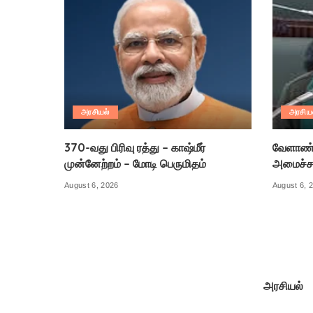
அரசியல்
அரசிய
370-வது பிரிவு ரத்து – காஷ்மீர்
வேளாண் 
முன்னேற்றம் – மோடி பெருமிதம்
அமைச்ச
August 6, 2026
August 6, 
அரசியல்