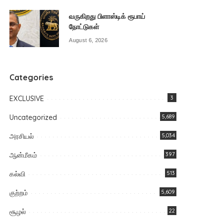
வருகிறது பிளாஸ்டிக் ரூபாய்
நோட்டுகள்
August 6, 2026
Categories
EXCLUSIVE
3
Uncategorized
5,689
அரசியல்
5,034
ஆன்மீகம்
397
கல்வி
513
குற்றம்
5,609
சூழல்
22