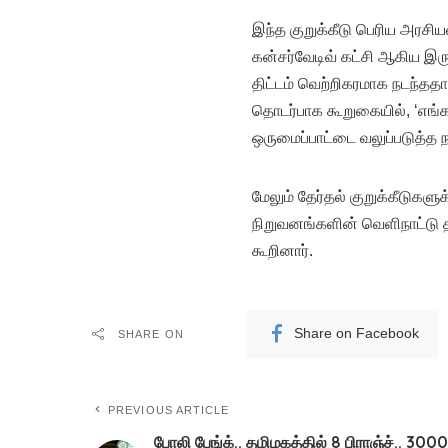
இந்த குறுக்கீடு பெரிய அரசியல
கன்சர்வேடிவ் கட்சி ஆகிய இரு
திட்டம் வெற்றிகரமாக நடந்ததா
தொடர்பாக கூறுகையில், ‘எங்க
ஒருமைப்பாட்டை வலுப்படுத்த 
மேலும் தேர்தல் குறுக்கீடுகளு
நிறுவனங்களின் வெளிநாட்டு த
கூறினார்.
Share on Facebook
SHARE ON
PREVIOUS ARTICLE
போலி பேங்க்.. தமிழகத்தில் 8 பிராஞ்ச்.. 3000