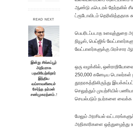
ஆண்டு ஃபெடரல் தேர்தலில் ச
ட்ரூடோவிடம் தெரிவித்ததாக கூ
READ NEXT
பெயரிடப்படாத உளவுத்துறை அத
நியூஸ், பெய்ஜிங் வேட்பாளர்க
வேட்பாளர்களுக்கு பிரச்சார
இன்று சிங்கப்பூர்
ஒரு வழக்கில், ஒன்ராறியோவ
அதிபராக
பதவியேற்கிறார்
250,000 கனேடிய டொலர்கள் ந
இந்திய
தூதரகத்திலிருந்து இயக்கப்ப
வம்சாவளியைச்
சேர்ந்த தர்மன்
செலுத்தும் முயற்சியில் பணிய
சண்முகரத்னம்..!
செயல்படும் நபர்களை வைக்க 
மேலும் அரசியல் வட்டாரங்களுக
அதிகாரிகளை ஒத்துழைத்து ஊ