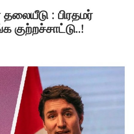
 தலையீடு : பிரதமர்
க குற்றச்சாட்டு..!