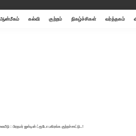
ஆன்மீகம்
கல்வி
குற்றம்
நிகழ்ச்சிகள்
வர்த்தகம்
ீடு : பிரதமர் ஜஸ்டின் ட்ரூடோ பகிரங்க குற்றச்சாட்டு..!