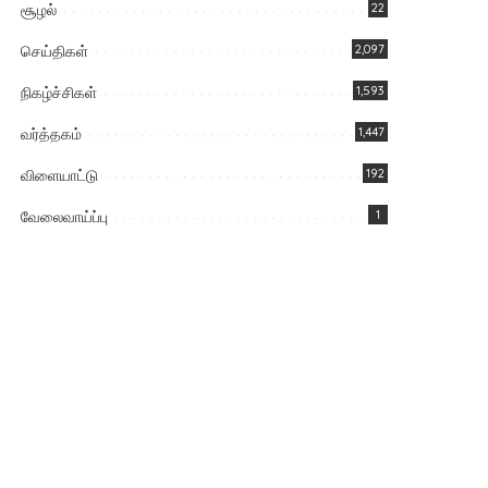
சூழல்
22
செய்திகள்
2,097
நிகழ்ச்சிகள்
1,593
வர்த்தகம்
1,447
விளையாட்டு
192
வேலைவாய்ப்பு
1