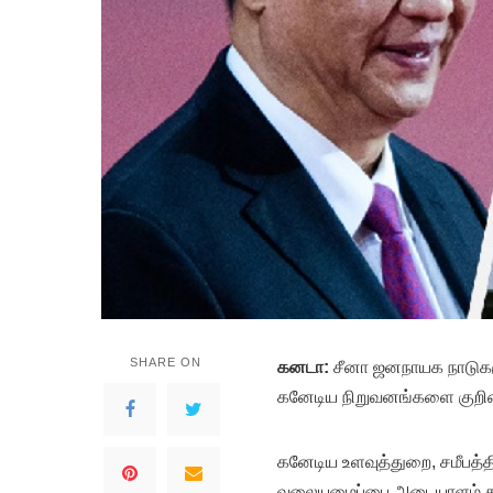
SHARE ON
கனடா:
சீனா ஜனநாயக நாடுகள
கனேடிய நிறுவனங்களை குறிவைப
கனேடிய உளவுத்துறை, சமீபத்
வலையமைப்பை அடையாளம் கண்