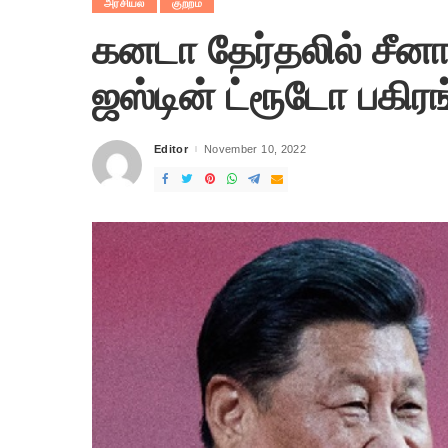
அரசியல்
குற்றம்
கனடா தேர்தலில் சீனா
ஜஸ்டின் ட்ரூடோ பகிரங்
Editor
November 10, 2022
Posted
by