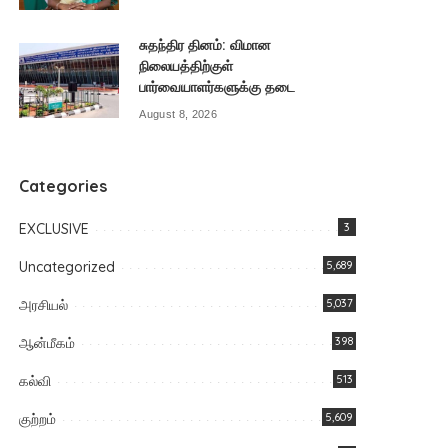
சுதந்திர தினம்: விமான
நிலையத்திற்குள்
பார்வையாளர்களுக்கு தடை
August 8, 2026
Categories
EXCLUSIVE
3
Uncategorized
5,689
அரசியல்
5,037
ஆன்மீகம்
398
கல்வி
513
குற்றம்
5,609