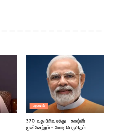
அரசியல்
370-வது பிரிவு ரத்து – காஷ்மீர்
முன்னேற்றம் – மோடி பெருமிதம்