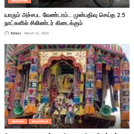
நிகழ்ச்சிகள்
யாரும் அச்சபட வேண்டாம்… முன்பதிவு செய்த 2.5
நாட்களில் சிலிண்டர் கிடைக்கும்
Editor
March 12, 2026
Posted
by
ஆன்மீகம்
நிகழ்ச்சிகள்