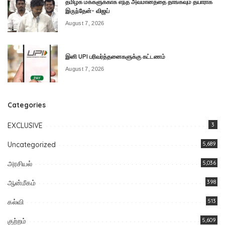
தமிழக மக்களுக்காக எந்த அவமானத்தை தாங்கவும் தயாராக
இருந்தேன்- விஜய்
August 7, 2026
இனி UPI பரிவர்த்தனைகளுக்கு கட்டணம்
August 7, 2026
Categories
EXCLUSIVE
3
Uncategorized
5,689
அரசியல்
5,036
ஆன்மீகம்
398
கல்வி
513
குற்றம்
5,609