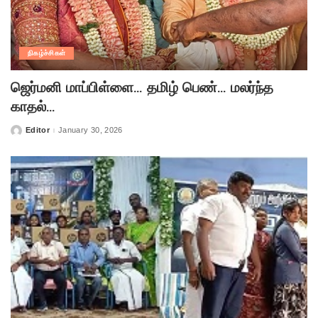
நிகழ்ச்சிகள்
ஜெர்மனி மாப்பிள்ளை… தமிழ் பெண்… மலர்ந்த
காதல்…
Editor
January 30, 2026
Posted
by