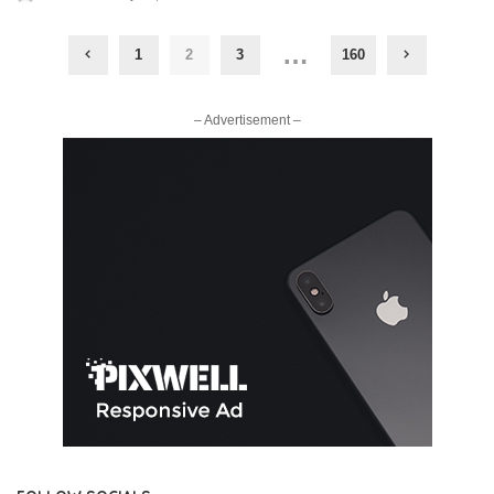
by
…
1
2
3
160
– Advertisement –