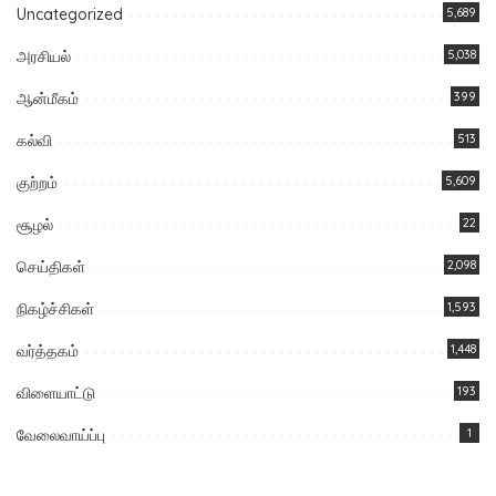
Uncategorized
5,689
அரசியல்
5,038
ஆன்மீகம்
399
கல்வி
513
குற்றம்
5,609
சூழல்
22
செய்திகள்
2,098
நிகழ்ச்சிகள்
1,593
வர்த்தகம்
1,448
விளையாட்டு
193
வேலைவாய்ப்பு
1