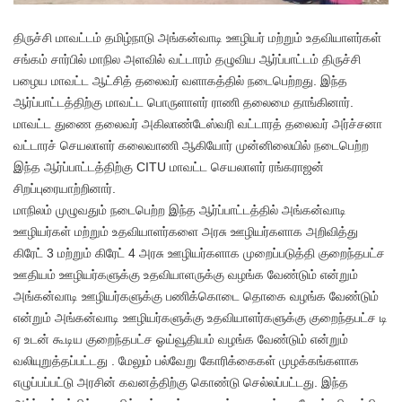
திருச்சி மாவட்டம் தமிழ்நாடு அங்கன்வாடி ஊழியர் மற்றும் உதவியாளர்கள்
சங்கம் சார்பில் மாநில அளவில் வட்டாரம் தழுவிய ஆர்ப்பாட்டம் திருச்சி
பழைய மாவட்ட ஆட்சித் தலைவர் வளாகத்தில் நடைபெற்றது. இந்த
ஆர்ப்பாட்டத்திற்கு மாவட்ட பொருளாளர் ராணி தலைமை தாங்கினார்.
மாவட்ட துணை தலைவர் அகிலாண்டேஸ்வரி வட்டாரத் தலைவர் அர்ச்சனா
வட்டாரச் செயலாளர் கலைவாணி ஆகியோர் முன்னிலையில் நடைபெற்ற
இந்த ஆர்ப்பாட்டத்திற்கு CITU மாவட்ட செயலாளர் ரங்கராஜன்
சிறப்புரையாற்றினார்.
மாநிலம் முழுவதும் நடைபெற்ற இந்த ஆர்ப்பாட்டத்தில் அங்கன்வாடி
ஊழியர்கள் மற்றும் உதவியாளர்களை அரசு ஊழியர்களாக அறிவித்து
கிரேட் 3 மற்றும் கிரேட் 4 அரசு ஊழியர்களாக முறைப்படுத்தி குறைந்தபட்ச
ஊதியம் ஊழியர்களுக்கு உதவியாளருக்கு வழங்க வேண்டும் என்றும்
அங்கன்வாடி ஊழியர்களுக்கு பணிக்கொடை தொகை வழங்க வேண்டும்
என்றும் அங்கன்வாடி ஊழியர்களுக்கு உதவியாளர்களுக்கு குறைந்தபட்ச டி
ஏ உடன் கூடிய குறைந்தபட்ச ஓய்வூதியம் வழங்க வேண்டும் என்றும்
வலியுறுத்தப்பட்டது . மேலும் பல்வேறு கோரிக்கைகள் முழக்கங்களாக
எழுப்பப்பட்டு அரசின் கவனத்திற்கு கொண்டு செல்லப்பட்டது. இந்த