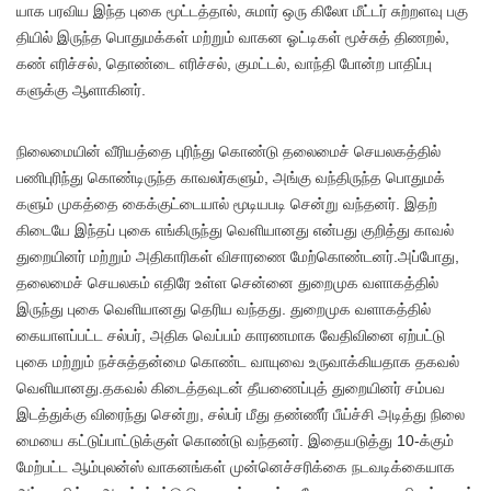
யாக பரவிய இந்த புகை மூட்​டத்​தால், சுமார் ஒரு கிலோ மீட்​டர் சுற்​றளவு பகு​
தி​யில் இருந்த பொது​மக்​கள் மற்​றும் வாகன ஓட்​டிகள் மூச்​சுத் திணறல்,
கண் எரிச்​சல், தொண்டை எரிச்​சல், குமட்​டல், வாந்தி போன்ற பாதிப்​பு​
களுக்கு ஆளாகினர்.
நிலை​மை​யின் வீரி​யத்தை புரிந்து கொண்டு தலை​மைச் செயல​கத்​தில்
பணிபுரிந்து கொண்​டிருந்த காவலர்​களும், அங்கு வந்​திருந்த பொது​மக்​
களும் முகத்தை கைக்​குட்​டையால் மூடியபடி சென்று வந்​தனர். இதற்​
கிடையே இந்​தப் புகை எங்​கிருந்து வெளி​யானது என்​பது குறித்து காவல்
துறை​யினர் மற்​றும் அதி​காரி​கள் விசா​ரணை மேற்​கொண்​டனர்.அப்​போது,
தலை​மைச் செயல​கம் எதிரே உள்ள சென்னை துறைமுக வளாகத்​தில்
இருந்து புகை வெளி​யானது தெரிய வந்​தது. துறை​முக வளாகத்​தில்
கையாளப்​பட்ட சல்​பர், அதிக வெப்​பம் காரணமாக வேதி​வினை ஏற்​பட்டு
புகை மற்​றும் நச்​சுத்​தன்மை கொண்ட வாயுவை உரு​வாக்​கிய​தாக தகவல்
வெளி​யானது.தகவல் கிடைத்​தவுடன் தீயணைப்​புத் துறை​யினர் சம்பவ
இடத்​துக்கு விரைந்து சென்​று, சல்​பர் மீது தண்​ணீர் பீய்ச்சி அடித்து நிலை​
மையை கட்​டுப்​பாட்​டுக்​குள் கொண்டு வந்​தனர். இதையடுத்து 10-க்​கும்
மேற்​பட்ட ஆம்​புலன்ஸ் வாக​னங்​கள் முன்​னெச்​சரிக்கை நடவடிக்​கை​யாக