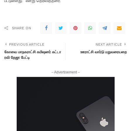
பட்​டுள்​ளது.” என்​று தெரி​வித்​தனர்​.
SHARE ON
PREVIOUS ARTICLE
NEXT ARTICLE
கோவை மாநகராட்சி கமிஷனர் கட்டா
ஊராட்சி வார்டு மறுவரையறை
ரவி தேஜா பேட்டி
– Advertisement –