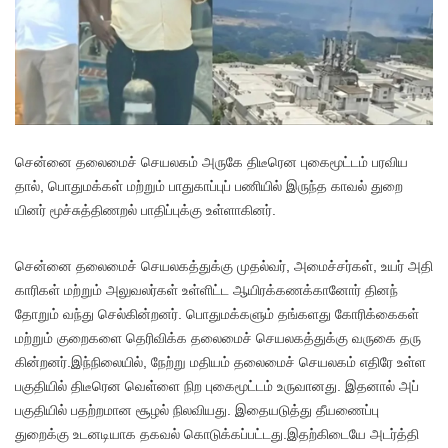
சென்னை தலை​மைச் செயல​கம் அருகே திடீரென புகைமூட்​டம் பரவிய​
தால், பொது​மக்​கள் மற்​றும் பாது​காப்​புப் பணி​யில் இருந்த காவல் துறை​
யினர் மூச்​சுத்​திணறல் பாதிப்​புக்கு உள்​ளாகினர்.
சென்னை தலை​மைச் செயல​கத்​துக்கு முதல்​வர், அமைச்​சர்​கள், உயர் அதி​
காரி​கள் மற்​றும் அலு​வலர்​கள் உள்​ளிட்ட ஆயிரக்​கணக்​கானோர் தினந்​
தோறும் வந்து செல்​கின்​றனர். பொது​மக்​களும் தங்​களது கோரிக்​கைகள்
மற்​றும் குறை​களை தெரிவிக்க தலை​மைச் செயல​கத்​துக்கு வருகை தரு​
கின்​றனர்.இந்​நிலை​யில், நேற்று மதி​யம் தலை​மைச் செயல​கம் எதிரே உள்ள
பகு​தி​யில் திடீரென வெள்ளை நிற புகைமூட்​டம் உரு​வானது. இதனால் அப்​
பகு​தி​யில் பதற்​ற​மான சூழல் நில​வியது. இதையடுத்து தீயணைப்பு
துறைக்கு உடனடி​யாக தகவல் கொடுக்​கப்​பட்​டது.இதற்​கிடையே அடர்த்​தி​