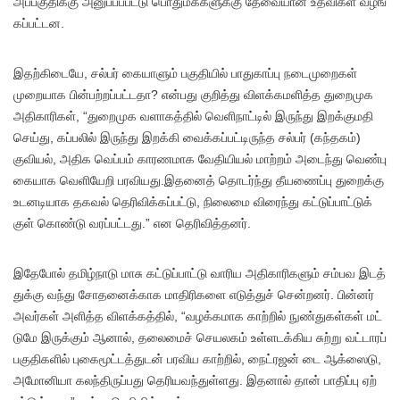
அப்​பகு​திக்கு அனுப்​பப்​பட்டு பொது​மக்​களுக்கு தேவை​யான உதவி​கள் வழங்​
கப்​பட்​டன.
இதற்​கிடையே, சல்​பர் கையாளும் பகு​தி​யில் பாது​காப்பு நடை​முறை​கள்
முறை​யாக பின்​பற்​றப்​பட்​ட​தா? என்​பது குறித்து விளக்​கமளித்த துறை​முக
அதி​காரி​கள், “துறை​முக வளாகத்​தில் வெளி​நாட்​டில் இருந்து இறக்​குமதி
செய்​து, கப்​பலில் இருந்து இறக்கி வைக்​கப்​பட்​டிருந்த சல்​பர் (கந்​தகம்)
குவியல், அதிக வெப்​பம் காரண​மாக வேதி​யியல் மாற்​றம் அடைந்து வெண்​பு​
கை​யாக வெளி​யேறி பரவியது.இதனைத் தொடர்ந்து தீயணைப்பு துறைக்கு
உடனடி​யாக தகவல் தெரிவிக்​கப்​பட்​டு, நிலைமை விரைந்து கட்​டுப்​பாட்​டுக்​
குள் கொண்டு வரப்​பட்​டது.” என தெரி​வித்​தனர்.
இதே​போல் தமிழ்​நாடு மாசு கட்​டுப்​பாட்டு வாரிய அதி​காரி​களும் சம்பவ இடத்​
துக்கு வந்து சோதனைக்​காக மாதிரி​களை எடுத்​துச் சென்​றனர். பின்​னர்
அவர்​கள் அளித்த விளக்​கத்​தில், “வழக்​க​மாக காற்​றில் நுண்​துகள்​கள் மட்​
டுமே இருக்​கும் ஆனால், தலை​மைச் செயல​கம் உள்​ளடக்​கிய சுற்று வட்​டாரப்
பகு​தி​களில் புகைமூட்​டத்​துடன் பரவிய காற்​றில், நைட்​ரஜன் டை ஆக்​ஸைடு,
அமோனியா கலந்​திருப்​பது தெரிய​வந்​துள்​ளது. இதனால்​ தான்​ பா​திப்​பு ஏற்​