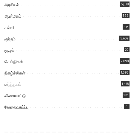
அரசியல்
5,038
ஆன்மீகம்
399
கல்வி
513
குற்றம்
5,609
சூழல்
22
செய்திகள்
2,098
நிகழ்ச்சிகள்
1,593
வர்த்தகம்
1,448
விளையாட்டு
193
வேலைவாய்ப்பு
1