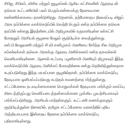
சிபிஐ, சிபிஎம், விசிக மற்றும் ஐயூஎம்எல் ஆகிய கட்சிகளின் ஆதரவுடன்
தவெக கூட்டணியின் பலம் பெரும்பான்மைக்கு தேவையான
எண்ணிக்கையை தாண்டுகிறது. அதனால், தற்போதைய நிலவரப்படி விஜய்
அரசு நம்பிக்கை வாக்கெடுப்பில் வெற்றி பெறும் என்ற நம்பிக்கை தவெக
தரப்பில் உள்ளது.இதற்கிடையில் அதிமுகவில் உருவாகியுள்ள உள்கட்சி
மோதலும் அரசியல் சூழலை மேலும் சூடுபிடிக்க வைத்துள்ளது.
எஸ்.பி.வேலுமணி மற்றும் சி.வி.சண்முகம் அணியை சேர்ந்த சில அதிமுக
எம்எல்ஏக்கள் தவெக அரசுக்கு ஆதரவு அளிக்கலாம் என்ற தகவல்கள்
வெளியாகியுள்ளன. ஆனால் எடப்பாடி பழனிசாமி அணியும் திமுகவும் இந்த
வாக்கெடுப்பில் ஆதரவு அளிக்கப் போவதில்லை என்று தெரிவித்துள்ளதாக
கூறப்படுகிறது.இந்த பரபரப்பான சூழலில்தான், நம்பிக்கை வாக்கெடுப்பு
நேரடியாக ஒளிபரப்பப்படுவது கூடுதல் கவனத்தை ஈர்த்துள்ளது.
சட்டப்பேரவை நடவடிக்கைகளை பொதுமக்கள் நேரடியாக பார்க்கும் வாய்ப்பு
கிடைத்திருப்பது வெளிப்படைத்தன்மைக்கான முக்கிய முயற்சியாகவும்
பார்க்கப்படுகிறது. அரசியல் மாற்றங்களும், கூட்டணி கணக்குகளும்
சூடுபிடித்துள்ள நிலையில், தமிழக சட்டப்பேரவை வரலாற்றில் புதிய
அத்தியாயமாக இன்றைய நேரலை நம்பிக்கை வாக்கெடுப்பு
பதிவாகியுள்ளது.