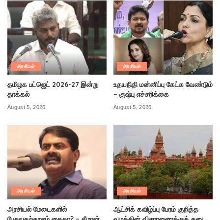
அரசியல்
அரசியல்
தமிழக பட்ஜெட் 2026-27 இன்று
உதயநிதி மன்னிப்பு கேட்க வேண்டும்
தாக்கல்
– குஷ்பு எச்சரிக்கை
August 5, 2026
August 5, 2026
அரசியல்
அரசியல்
அரசியல் மேடைகளில்
ஆட்சிக் கவிழ்ப்பு பேரம் குறித்த
பேசுவதற்காலம் கைதா? – சீமான்
வழக்கின் விசாரணைக்குத் தடை