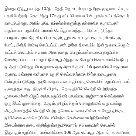
இதையடுத்து கடந்த 10ஆம் தேதி ஜோசப் விஜய் தமிழக முதலமைச்சராக
பதவியேற்றார். தொடர்ந்து 17வது சட்டப்பேரவையின் முதல் கூட்டத்தொடர்
நடைபெற்றது. அதில் புதிய எம்எல்ஏக்களுக்கு தற்காலிக சபாநாயகர்
கருப்பையா பதவிப்பிரமாணம் செய்து வைத்தார். பின்னர் நிரந்தர
சபாநாயகராக ஜே.சி.டி பிரபாகரும், துணை சபாநாயகராக ரவிசங்கரும்
போட்டியின்றி தேர்வு செய்யப்பட்டனர். இந்த நிலையில், இன்று நடைபெறும்
கூட்டத் தொடரில் தவெக அரசு தனது பெரும்பான்மையை நிரூபிக்க
வேண்டிய கட்டாயம் ஏற்பட்டுள்ளது.அதற்காகவே நம்பிக்கை வாக்கெடுப்பு
நடத்தப்படுகிறது. பொதுவாக ஒரு அரசுக்கு சட்டப்பேரவையில் போதுமான
ஆதரவு உள்ளதா என்பதை உறுதி செய்வதற்காக இந்த நடைமுறை
பின்பற்றப்படுகிறது. தற்போதைய கணக்குப்படி தவெகவின் உறுப்பினர் பலம்
குறைந்துள்ளது. திருச்சி கிழக்கு தொகுதியில் வெற்றி பெற்றிருந்த
முதலமைச்சர் விஜய் அந்த உறுப்பினர் பதவியை ராஜினாமா செய்ததால்
ஒரு இடம் குறைந்தது. மேலும், திருப்பத்தூர் தொகுதியில் ஒரு வாக்கு
வித்தியாசத்தில் வெற்றி பெற்ற தவெக எம்எல்ஏ சீனிவாச சேதுபதிக்கு,
நம்பிக்கை வாக்கெடுப்பில் பங்கேற்க சென்னை உயர்நீதிமன்றம்
இடைக்கால தடை விதித்துள்ளது.இதனால் தவெகவின் செயலில்
இருக்கும் உறுப்பினர் எண்ணிக்கை 106 ஆக உள்ளது. ஆனால், காங்கிரஸ்,