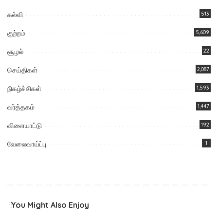
கல்வி
513
குற்றம்
5,609
சூழல்
22
செய்திகள்
2,087
நிகழ்ச்சிகள்
1,593
வர்த்தகம்
1,447
விளையாட்டு
192
வேலைவாய்ப்பு
1
You Might Also Enjoy