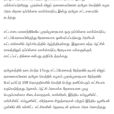
பார்க்கப்படுகிறது. முதல்வர் விஜய் தலைமையிலான தமிழக வெற்றிக் கழக
அரசு மீதான நம்பிக்கை வாக்கெடுப்பு இன்று தமிழக சட்டசபையில்
நடந்தது.
சட்டசபை வரலாற்றிலேயே முதல்முறையாக ஒரு நம்பிக்கை வாக்கெடுப்பு
சட்டப்பேரவையிலிருந்து நேரலையாக ஒளிபரப்பப்படுவது அரசியல்
வட்டாரங்களில் ஆச்சர்யத்தில் ஆழ்த்தியுள்ளது. இதுவரை எந்த ஆட்சிக்
காலத்திலும் நம்பிக்கை வாக்கெடுப்பு நேரடியாக மக்களுக்குக்
காட்டப்பட்டதில்லை என்பது குறிப்பிடத்தக்கது.
தமிழகத்தில் நடைபெற்ற 17வது சட்டப்பேரவைத் தேர்தலில் நடிகர் விஜய்
தலைமையிலான தமிழக வெற்றிக் கழகம் முதல்முறையாக தேர்தலில்
போட்டியிட்டு 108 தொகுதிகளில் வெற்றி பெற்று தனிப்பெரும் கட்சியாக
உருவெடுத்தது.ஆனால், ஆட்சி அமைக்க தேவையான முழு
பெரும்பான்மை கிடைக்காததால், காங்கிரஸ், இந்திய கம்யூனிஸ்ட்,
மார்க்சிஸ்ட் கம்யூனிஸ்ட், விடுதலை சிறுத்தைகள் மற்றும் இந்திய யூனியன்
முஸ்லிம் லீக் உள்ளிட்ட கட்சிகளின் ஆதரவுடன் தவெக அரசு அமைந்தது.