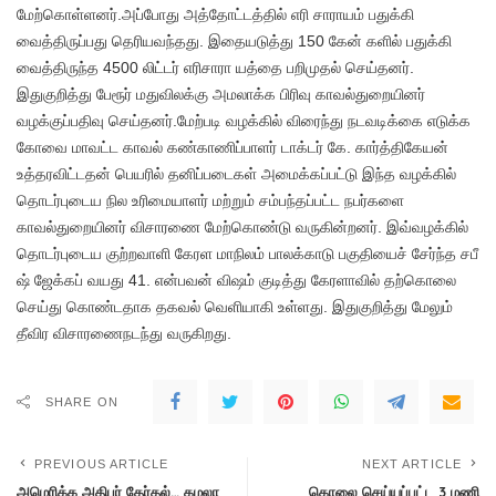
மேற்கொள்ளனர்.அப்போது அத்தோட்டத்தில் எரி சாராயம் பதுக்கி
வைத்திருப்பது தெரியவந்தது. இதையடுத்து 150 கேன் களில் பதுக்கி
வைத்திருந்த 4500 லிட்டர் எரிசாரா யத்தை பறிமுதல் செய்தனர்.
இதுகுறித்து பேரூர் மதுவிலக்கு அமலாக்க பிரிவு காவல்துறையினர்
வழக்குப்பதிவு செய்தனர்.மேற்படி வழக்கில் விரைந்து நடவடிக்கை எடுக்க
கோவை மாவட்ட காவல் கண்காணிப்பாளர் டாக்டர் கே. கார்த்திகேயன்
உத்தரவிட்டதன் பெயரில் தனிப்படைகள் அமைக்கப்பட்டு இந்த வழக்கில்
தொடர்புடைய நில உரிமையாளர் மற்றும் சம்பந்தப்பட்ட நபர்களை
காவல்துறையினர் விசாரணை மேற்கொண்டு வருகின்றனர். இவ்வழக்கில்
தொடர்புடைய குற்றவாளி கேரள மாநிலம் பாலக்காடு பகுதியைச் சேர்ந்த சபீ
ஷ் ஜேக்கப் வயது 41. என்பவன் விஷம் குடித்து கேரளாவில் தற்கொலை
செய்து கொண்டதாக தகவல் வெளியாகி உள்ளது. இதுகுறித்து மேலும்
தீவிர விசாரணைநடந்து வருகிறது.
SHARE ON
PREVIOUS ARTICLE
NEXT ARTICLE
அமெரிக்க அதிபர் தேர்தல்… கமலா
கொலை செய்யப்பட்ட 3 மணி