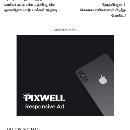
ஹாரிஸ் டிரம்ப் விவாதத்திற்கு பின்
நேரத்திற்குள் 6
தலைகீழாக மாறிய மக்கள் ஆதரவு..!
கொலையாளிகளையும் பிடித்த
போலீஸ்..!
– Advertisement –
FOLLOW SOCIALS