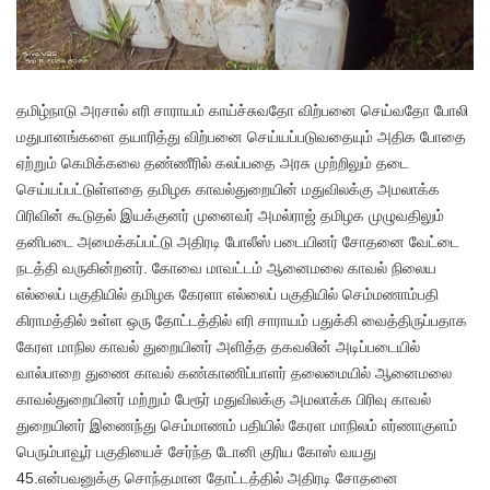
தமிழ்நாடு அரசால் எரி சாராயம் காய்ச்சுவதோ விற்பனை செய்வதோ போலி
மதுபானங்களை தயாரித்து விற்பனை செய்யப்படுவதையும் அதிக போதை
ஏற்றும் கெமிக்கலை தண்ணீரில் கலப்பதை அரசு முற்றிலும் தடை
செய்யப்பட்டுள்ளதை தமிழக காவல்துறையின் மதுவிலக்கு அமலாக்க
பிரிவின் கூடுதல் இயக்குனர் முனைவர் அமல்ராஜ் தமிழக முழுவதிலும்
தனிபடை அமைக்கப்பட்டு அதிரடி போலீஸ் படையினர் சோதனை வேட்டை
நடத்தி வருகின்றனர். கோவை மாவட்டம் ஆனைமலை காவல் நிலைய
எல்லைப் பகுதியில் தமிழக கேரளா எல்லைப் பகுதியில் செம்மணாம்பதி
கிராமத்தில் உள்ள ஒரு தோட்டத்தில் எரி சாராயம் பதுக்கி வைத்திருப்பதாக
கேரள மாநில காவல் துறையினர் அளித்த தகவலின் அடிப்படையில்
வால்பாறை துணை காவல் கண்காணிப்பாளர் தலைமையில் ஆனைமலை
காவல்துறையினர் மற்றும் பேரூர் மதுவிலக்கு அமலாக்க பிரிவு காவல்
துறையினர் இணைந்து செம்மாணம் பதியில் கேரள மாநிலம் எர்ணாகுளம்
பெரும்பாவூர் பகுதியைச் சேர்ந்த டோனி குரிய கோஸ் வயது
45.என்பவனுக்கு சொந்தமான தோட்டத்தில் அதிரடி சோதனை