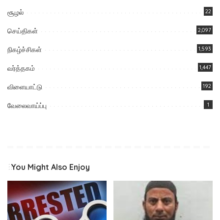
சூழல்
22
செய்திகள்
2,097
நிகழ்ச்சிகள்
1,593
வர்த்தகம்
1,447
விளையாட்டு
192
வேலைவாய்ப்பு
1
You Might Also Enjoy