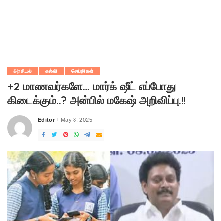
அரசியல்
கல்வி
செய்திகள்
+2 மாணவர்களே… மார்க் ஷீட் எப்போது
கிடைக்கும்..? அன்பில் மகேஷ் அறிவிப்பு.!!
Editor
May 8, 2025
Posted
by