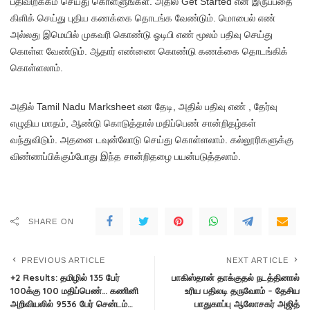
பதிவிறக்கம் செய்து கொள்ளுங்கள். அதில் Get Started என இருப்பதை
கிளிக் செய்து புதிய கணக்கை தொடங்க வேண்டும். மொபைல் எண்
அல்லது இமெயில் முகவரி கொண்டு ஓடிபி எண் மூலம் பதிவு செய்து
கொள்ள வேண்டும். ஆதார் எண்ணை கொண்டு கணக்கை தொடங்கிக்
கொள்ளலாம்.
அதில் Tamil Nadu Marksheet என தேடி, அதில் பதிவு எண் , தேர்வு
எழுதிய மாதம், ஆண்டு கொடுத்தால் மதிப்பெண் சான்றிதழ்கள்
வந்துவிடும். அதனை டவுன்லோடு செய்து கொள்ளலாம். கல்லூரிகளுக்கு
விண்ணப்பிக்கும்போது இந்த சான்றிதழை பயன்படுத்தலாம்.
SHARE ON
PREVIOUS ARTICLE
NEXT ARTICLE
+2 Results: தமிழில் 135 பேர்
பாகிஸ்தான் தாக்குதல் நடத்தினால்
100க்கு 100 மதிப்பெண்… கணினி
உரிய பதிலடி தருவோம் – தேசிய
அறிவியலில் 9536 பேர் சென்டம்…
பாதுகாப்பு ஆலோசகர் அஜித்