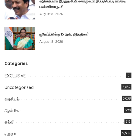
கடுகடுப்பாக இருந்த சி.வி.சண்முகமா இப்படியொரு காமெடி
பண்ணினாரு..?
August 8, 2026
ஐகோர்ட்டுக்கு 15 புதிய நீதிபதிகள்
August 8, 2026
Categories
EXCLUSIVE
3
Uncategorized
5,689
அரசியல்
5,038
ஆன்மீகம்
398
கல்வி
513
குற்றம்
5,609