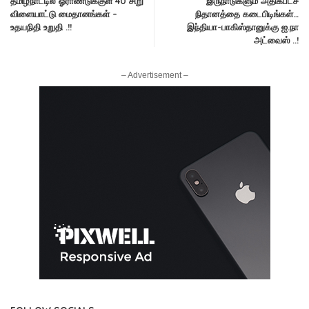
தமிழ்நாட்டில் ஓராண்டுக்குள் 40 சிறு
இருநாடுகளும் அதிகபட்ச
விளையாட்டு மைதானங்கள் –
நிதானத்தை கடைபிடிங்கள்…
உதயநிதி உறுதி .!!
இந்தியா-பாகிஸ்தானுக்கு ஐ.நா
அட்வைஸ் ..!
– Advertisement –