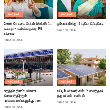
செய்திகள்
செய்திகள்
லோன் தொகை கேட்டு இனி மிரட்ட
ஐகோர்ட்டுக்கு 15 புதிய நீதிபதிகள்
கூடாது – வங்கிகளுக்கு RBI
August 8, 2026
உத்தரவு
August 8, 2026
செய்திகள்
செய்திகள்
சுதந்திர தினம்: விமான
வீட்டில் சோலார் சிஸ்டம் வைத்தால்
நிலையத்திற்குள்
ஒரு லட்சம் மானியம்
பார்வையாளர்களுக்கு தடை
August 8, 2026
August 8, 2026