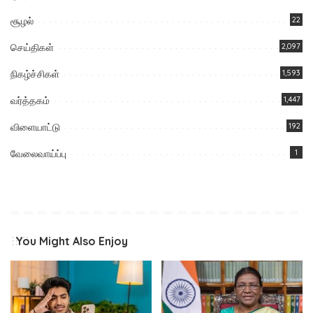
சூழல்
22
செய்திகள்
2,097
நிகழ்ச்சிகள்
1,593
வர்த்தகம்
1,447
விளையாட்டு
192
வேலைவாய்ப்பு
1
You Might Also Enjoy