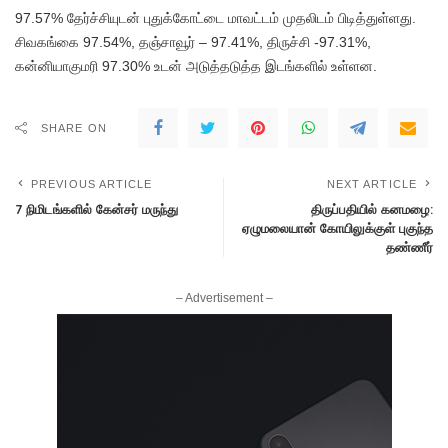
97.57% தேர்ச்சியுடன் புதுக்கோட்டை மாவட்டம் முதலிடம் பிடித்துள்ளது.
சிவகங்கை 97.54%, தஞ்சாவூர் – 97.41%, திருச்சி -97.31%,
கன்னியாகுமரி 97.30% உடன் அடுத்தடுத்த இடங்களில் உள்ளன.
SHARE ON
PREVIOUS ARTICLE
NEXT ARTICLE
7 நிமிடங்களில் கேன்சர் மருந்து
திருப்பதியில் கனமழை:
ஏழுமலையான் கோயிலுக்குள் புகுந்த
தண்ணீர்
– Advertisement –