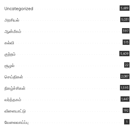
Uncategorized
5,689
அரசியல்
5,031
ஆன்மீகம்
397
கல்வி
513
குற்றம்
5,609
சூழல்
22
செய்திகள்
2,087
நிகழ்ச்சிகள்
1,593
வர்த்தகம்
1,447
விளையாட்டு
192
வேலைவாய்ப்பு
1