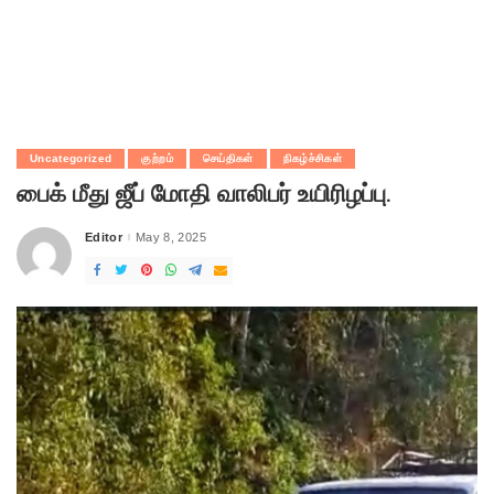
Uncategorized
குற்றம்
செய்திகள்
நிகழ்ச்சிகள்
பைக் மீது ஜீப் மோதி வாலிபர் உயிரிழப்பு.
Editor
May 8, 2025
Posted
by