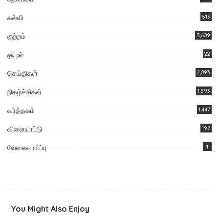
கல்வி
513
குற்றம்
5,609
சூழல்
22
செய்திகள்
2,093
நிகழ்ச்சிகள்
1,593
வர்த்தகம்
1,447
விளையாட்டு
192
வேலைவாய்ப்பு
1
You Might Also Enjoy