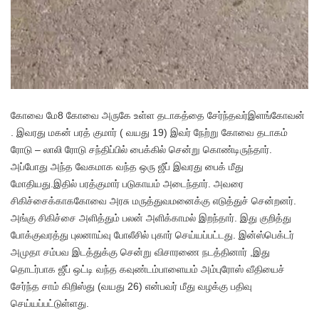
கோவை மே8 கோவை அருகே உள்ள தடாகத்தை சேர்ந்தவர்இளங்கோவன்
. இவரது மகன் பரத் குமார் ( வயது 19) இவர் நேற்று கோவை தடாகம்
ரோடு – லாலி ரோடு சந்திப்பில் பைக்கில் சென்று கொண்டிருந்தார்.
அப்போது அந்த வேகமாக வந்த ஒரு ஜீப் இவரது பைக் மீது
மோதியது.இதில் பரத்குமார் படுகாயம் அடைந்தார். அவரை
சிகிச்சைக்காககோவை அரசு மருத்துவமனைக்கு எடுத்துச் சென்றனர்.
அங்கு சிகிச்சை அளித்தும் பலன் அளிக்காமல் இறந்தார். இது குறித்து
போக்குவரத்து புலனாய்வு போலீசில் புகார் செய்யப்பட்டது. இன்ஸ்பெக்டர்
அமுதா சம்பவ இடத்துக்கு சென்று விசாரணை நடத்தினார் ,இது
தொடர்பாக ஜீப் ஒட்டி வந்த கவுண்டம்பாளையம் அம்புரோஸ் வீதியைச்
சேர்ந்த சாம் கிறிஸ்து (வயது 26) என்பவர் மீது வழக்கு பதிவு
செய்யப்பட்டுள்ளது.